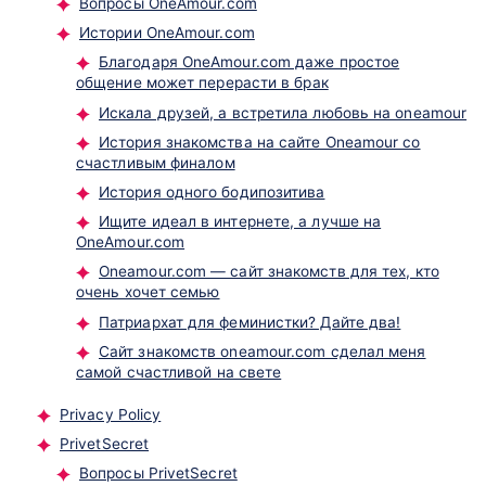
Вопросы OneAmour.com
Истории OneAmour.com
Благодаря OneAmour.com даже простое
общение может перерасти в брак
Искала друзей, а встретила любовь на oneamour
История знакомства на сайте Оneamour со
счастливым финалом
История одного бодипозитива
Ищите идеал в интернете, а лучше на
OneAmour.com
Оneamour.com — сайт знакомств для тех, кто
очень хочет семью
Патриархат для феминистки? Дайте два!
Сайт знакомств oneamour.com сделал меня
самой счастливой на свете
Privacy Policy
PrivetSecret
Вопросы PrivetSecret