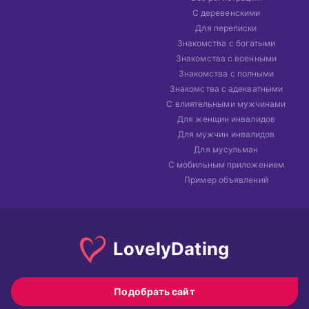
С деревенскими
Для переписки
Знакомства с богатыми
Знакомства с военными
Знакомства с полными
Знакомства с адекватными
С влиятельными мужчинами
Для женщин инвалидов
Для мужчин инвалидов
Для мусульман
С мобильным приложением
Пример объявлений
Lovely
Dating
Подобрать сайт