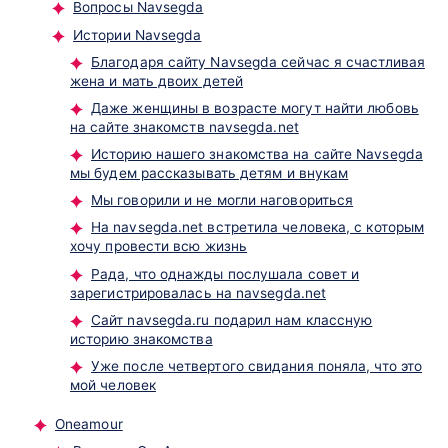
Вопросы Navsegda
Истории Navsegda
Благодаря сайту Navsegda сейчас я счастливая
жена и мать двоих детей
Даже женщины в возрасте могут найти любовь
на сайте знакомств navsegda.net
Историю нашего знакомства на сайте Navsegda
мы будем рассказывать детям и внукам
Мы говорили и не могли наговориться
На navsegda.net встретила человека, с которым
хочу провести всю жизнь
Рада, что однажды послушала совет и
зарегистрировалась на navsegda.net
Сайт navsegda.ru подарил нам классную
историю знакомства
Уже после четвертого свидания поняла, что это
мой человек
Oneamour