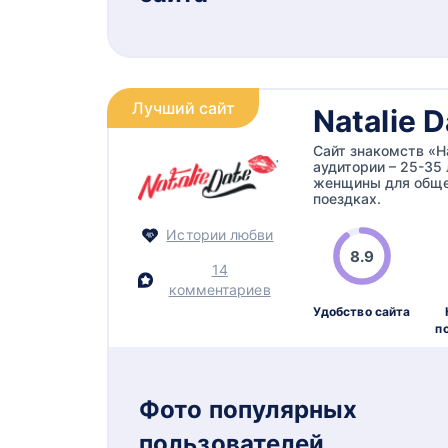
Лучший сайт
Natalie D
Сайт знакомств «Н
аудитории – 25-35
женщины для общен
поездках.
Истории любви
8.9
14
комментариев
Удобство сайта
п
Фото популярных
пользователей