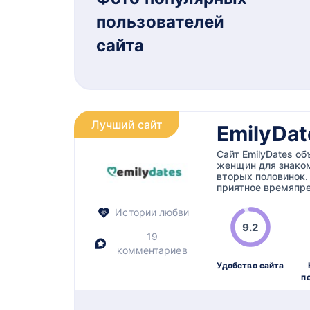
пользователей
сайта
Лучший сайт
EmilyDat
Сайт EmilyDates о
женщин для знаком
вторых половинок
приятное времяпре
Истории любви
9.2
19
комментариев
Удобство сайта
п