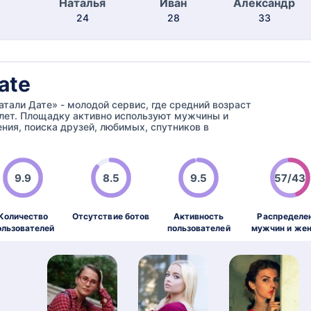
Наталья
Иван
Александр
24
28
33
ate
атали Дате» - молодой сервис, где средний возраст
 лет. Площадку активно используют мужчины и
ия, поиска друзей, любимых, спутников в
9.9
8.5
9.5
57/43
Количество
Отсутствие ботов
Активность
Распределе
ользователей
пользователей
мужчин и же