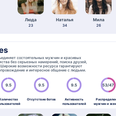
Люда
Наталья
Мила
23
34
26
es
бъединяет состоятельных мужчин и красивых
ства без серьезных намерений, поиска друзей,
. Широкие возможности ресурса гарантируют
провождение и интересное общение с людьми.
9.5
9.5
9.5
53/47
Количество
Отсутствие ботов
Активность
Распределе
ользователей
пользователей
мужчин и же