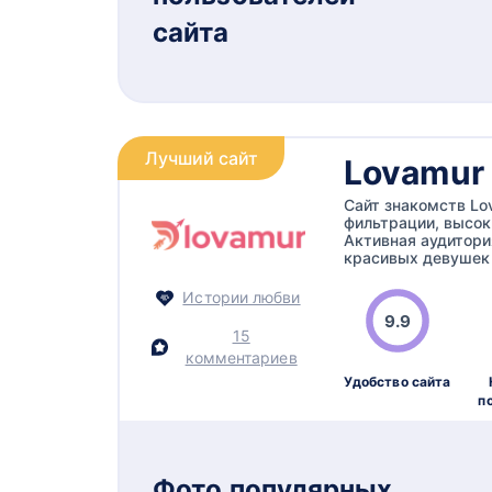
сайта
Лучший сайт
Lovamur
Сайт знакомств Lo
фильтрации, высок
Активная аудитори
красивых девушек
Истории любви
9.9
15
комментариев
Удобство сайта
п
Фото популярных