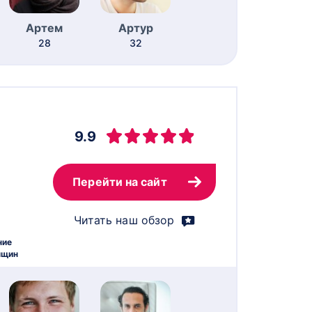
Артем
Артур
28
32
9.9
Перейти на сайт
Читать наш обзор
ние
нщин