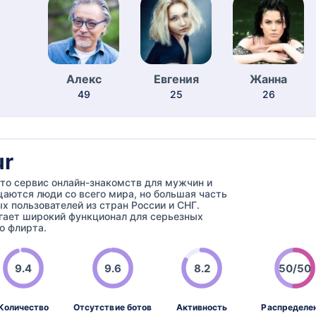
Алекс
Евгения
Жанна
49
25
26
r
то сервис онлайн-знакомств для мужчин и
аются люди со всего мира, но большая часть
х пользователей из стран России и СНГ.
гает широкий функционал для серьезных
о флирта.
9.4
9.6
8.2
50/50
Количество
Отсутствие ботов
Активность
Распределе