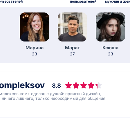
ользователей
пользователей
мужчин и же
Марина
Марат
Ксюша
23
27
23
ompleksov
8.8
мплексов.ком» сделан с душой: приятный дизайн,
 ничего лишнего, только необходимый для общения