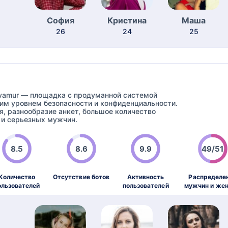
София
Кристина
Маша
26
24
25
vamur — площадка с продуманной системой
им уровнем безопасности и конфиденциальности.
я, разнообразие анкет, большое количество
 и серьезных мужчин.
8.5
8.6
9.9
49/51
Количество
Отсутствие ботов
Активность
Распределе
ользователей
пользователей
мужчин и же