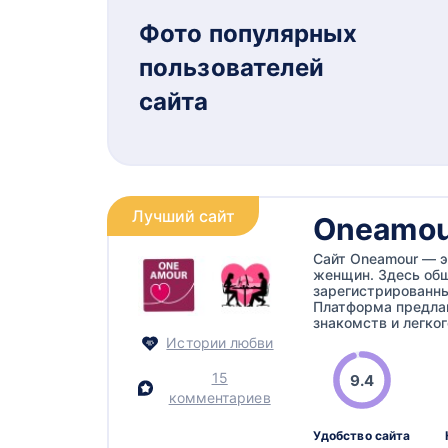
Фото популярных
пользователей
сайта
Лучший сайт
Oneamou
Сайт Oneamour — э
женщин. Здесь общ
зарегистрированны
Платформа предла
знакомств и легког
Истории любви
15
9.4
комментариев
Удобство сайта