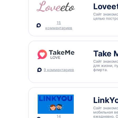
Lovee
Сайт знакомс
целью постр
15
комментариев
Take 
Сайт знакомс
для жизни, п
9 комментариев
флирта.
LinkY
Сайт знакомс
мобильная ве
14
ежедневно. О