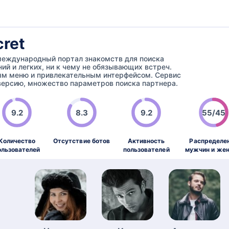
cret
– международный портал знакомств для поиска
ий и легких, ни к чему не обязывающих встреч.
ым меню и привлекательным интерфейсом. Сервис
ерсию, множество параметров поиска партнера.
9.2
8.3
9.2
55/45
Количество
Отсутствие ботов
Активность
Распределе
ользователей
пользователей
мужчин и же