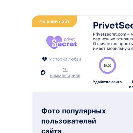
Лучший сайт
PrivetSe
Privetsecret.com 
серьезных отношен
Отличается прост
имеет мобильную в
Истории любви
9.8
16
комментариев
Удобство сайта
п
Фото популярных
пользователей
сайта