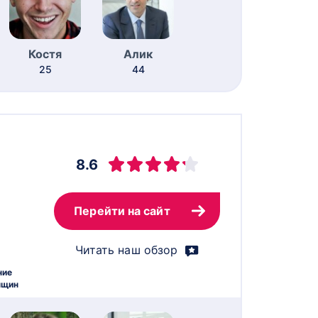
Костя
Алик
25
44
8.6
Перейти на сайт
Читать наш обзор
ние
нщин