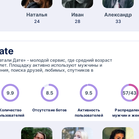
Наталья
Иван
Александр
24
28
33
ate
атали Дате» - молодой сервис, где средний возраст
 лет. Площадку активно используют мужчины и
ия, поиска друзей, любимых, спутников в
9.9
8.5
9.5
57/43
Количество
Отсутствие ботов
Активность
Распределе
ользователей
пользователей
мужчин и же