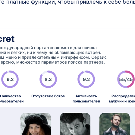
те платные функции, чтобы привлечь к себе бо
cret
– международный портал знакомств для поиска
ий и легких, ни к чему не обязывающих встреч.
ым меню и привлекательным интерфейсом. Сервис
ерсию, множество параметров поиска партнера.
9.2
8.3
9.2
55/45
Количество
Отсутствие ботов
Активность
Распределе
ользователей
пользователей
мужчин и же