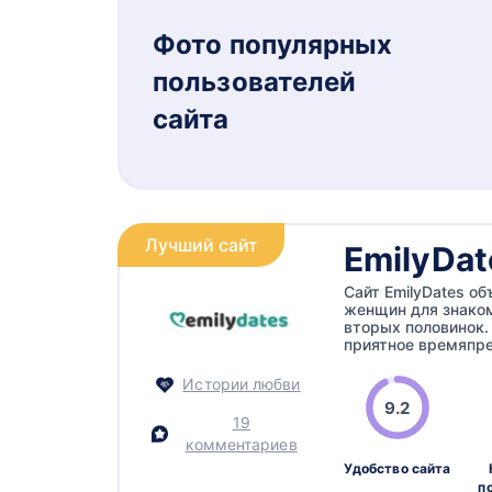
Фото популярных
пользователей
сайта
Лучший сайт
EmilyDat
Сайт EmilyDates о
женщин для знаком
вторых половинок
приятное времяпре
Истории любви
9.2
19
комментариев
Удобство сайта
п