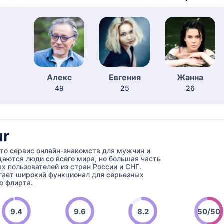
Алекс
Евгения
Жанна
49
25
26
r
то сервис онлайн-знакомств для мужчин и
аются люди со всего мира, но большая часть
х пользователей из стран России и СНГ.
гает широкий функционал для серьезных
о флирта.
9.4
9.6
8.2
50/50