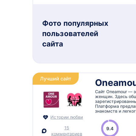
Фото популярных
пользователей
сайта
Лучший сайт
Oneamou
Сайт Oneamour — э
женщин. Здесь общ
зарегистрированны
Платформа предла
знакомств и легког
Истории любви
15
9.4
комментариев