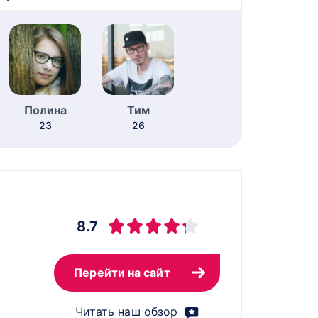
Полина
Тим
23
26
8.7
Перейти на сайт
Читать наш обзор