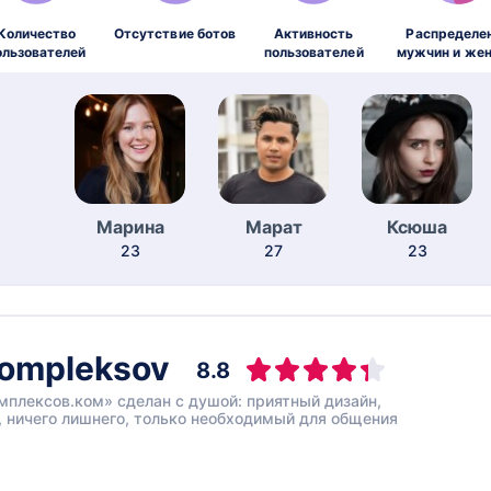
Количество
Отсутствие ботов
Активность
Распределе
ользователей
пользователей
мужчин и же
Марина
Марат
Ксюша
23
27
23
ompleksov
8.8
мплексов.ком» сделан с душой: приятный дизайн,
 ничего лишнего, только необходимый для общения