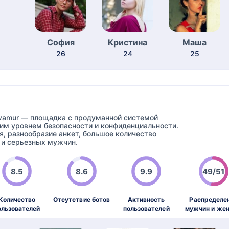
София
Кристина
Маша
26
24
25
vamur — площадка с продуманной системой
им уровнем безопасности и конфиденциальности.
я, разнообразие анкет, большое количество
 и серьезных мужчин.
8.5
8.6
9.9
49/51
Количество
Отсутствие ботов
Активность
Распределе
ользователей
пользователей
мужчин и же