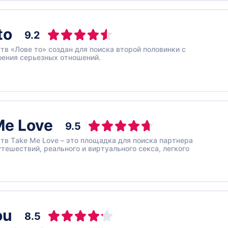
to
9.2
тв «Лове то» создан для поиска второй половинки с
оения серьезных отношений.
Me Love
9.5
тв Тake Мe Love – это площадка для поиска партнера
утешествий, реального и виртуального секса, легкого
ou
8.5