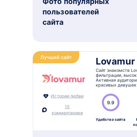
Фото популярных
пользователей
сайта
Лучший сайт
Lovamur
Сайт знакомств Lo
фильтрации, высок
Активная аудитори
красивых девушек
Истории любви
9.9
15
комментариев
Удобство сайта
п