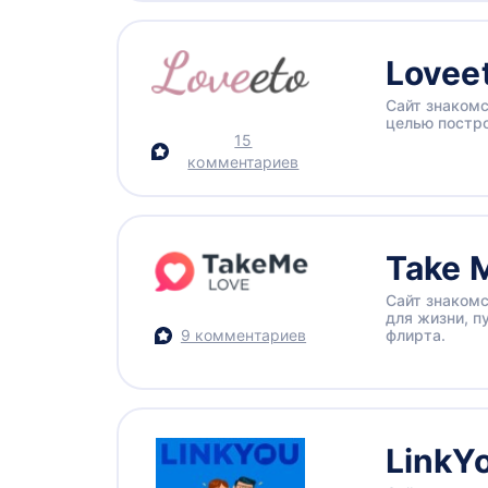
Lovee
Сайт знакомс
целью постр
15
комментариев
Take 
Сайт знакомс
для жизни, п
9 комментариев
флирта.
LinkY