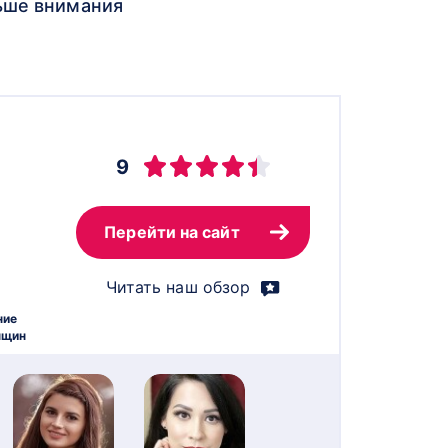
льше внимания
9
Перейти на сайт
Читать наш обзор
ние
нщин