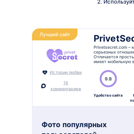
2. Используй
Лучший сайт
PrivetSe
Privetsecret.com 
серьезных отношен
Отличается прост
имеет мобильную в
Истории любви
9.8
16
комментариев
Удобство сайта
п
Фото популярных