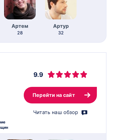
Артем
Артур
28
32
9.9
Перейти на сайт
Читать наш обзор
ние
нщин