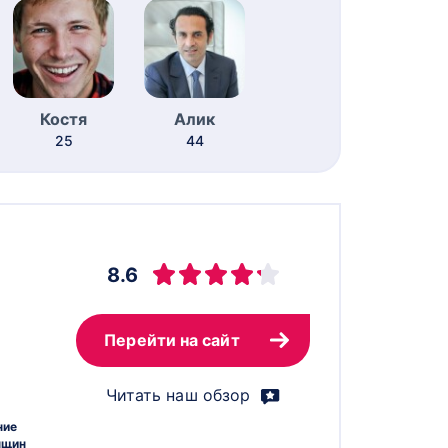
Костя
Алик
25
44
8.6
Перейти на сайт
Читать наш обзор
ние
нщин