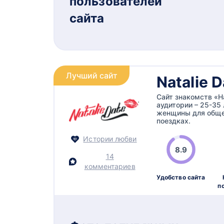
пользователей
сайта
Лучший сайт
Natalie D
Сайт знакомств «Н
аудитории – 25-35
женщины для общен
поездках.
Истории любви
8.9
14
комментариев
Удобство сайта
п