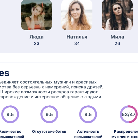
Люда
Наталья
Мила
23
34
26
es
бъединяет состоятельных мужчин и красивых
ства без серьезных намерений, поиска друзей,
. Широкие возможности ресурса гарантируют
провождение и интересное общение с людьми.
9.5
9.5
9.5
53/47
Количество
Отсутствие ботов
Активность
Распределе
ользователей
пользователей
мужчин и же