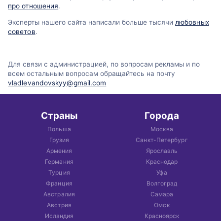
про отношения
.
Эксперты нашего сайта написали больше тысячи
любовных
советов
.
Для связи с администрацией, по вопросам рекламы и по
всем остальным вопросам обращайтесь на почту
vladlevandovskyy@gmail.com
Страны
Города
Польша
Москва
Грузия
Санкт-Петербург
Армения
Ярославль
Германия
Краснодар
Турция
Уфа
Франция
Волгоград
Австралия
Самара
Австрия
Омск
Исландия
Красноярск