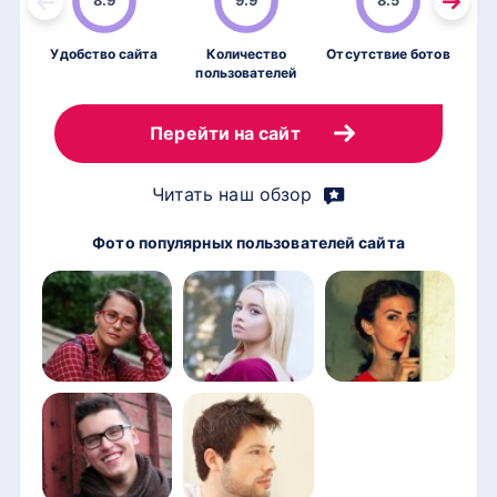
8.9
9.9
8.5
Удобство сайта
Количество
Отсутствие ботов
пользователей
по
Перейти на сайт
Читать наш обзор
Фото популярных пользователей сайта