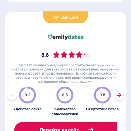
Лучший сайт
8.6
Сайт EmilyDates объединяет состоятельных мужчин и
красивых женщин для знакомства без серьезных намерений,
поиска друзей, вторых половинок. Широкие возможности
ресурса гарантируют приятное времяпрепровождение и
интересное общение с людьми.
9.2
9.5
9.5
Удобство сайта
Количество
Отсутствие ботов
пользователей
по
Перейти на сайт