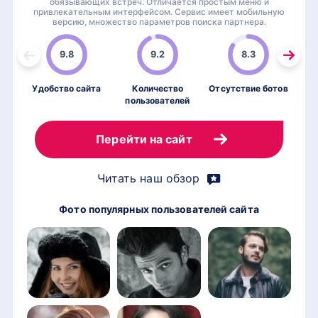
обязывающих встреч. Отличается простым меню и
привлекательным интерфейсом. Сервис имеет мобильную
версию, множество параметров поиска партнера.
9.8
9.2
8.3
Удобство сайта
Количество
Отсутствие ботов
пользователей
по
Перейти на сайт
Читать наш обзор
Фото популярных пользователей сайта