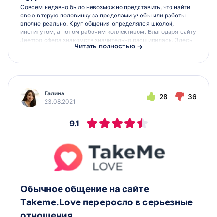
Совсем недавно было невозможно представить, что найти
свою вторую половинку за пределами учебы или работы
вполне реально. Круг общения определялся школой,
институтом, а потом рабочим коллективом. Благодаря сайту
Jeempo сфера знакомств значительно расширилась. Здесь
Читать полностью
люди находят свои судьбы, история Екатерины и...
Галина
28
36
23.08.2021
9.1
Обычное общение на сайте
Takeme.Love переросло в серьезные
отношения