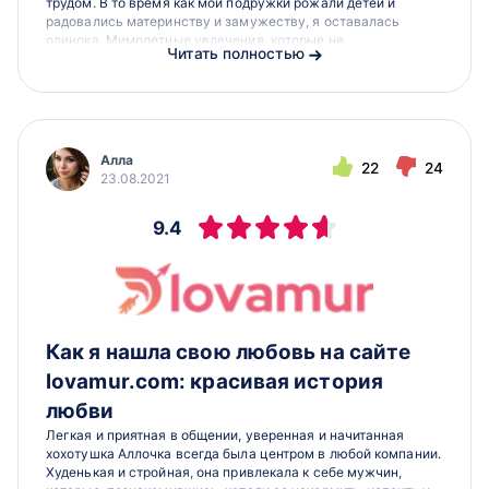
трудом. В то время как мои подружки рожали детей и
радовались материнству и замужеству, я оставалась
одинока. Мимолетные увлечения, которые не
Читать полностью
заканчивались ничем серьезным, преследовали меня на...
Алла
22
24
23.08.2021
9.4
Как я нашла свою любовь на сайте
lovamur.com: красивая история
любви
Легкая и приятная в общении, уверенная и начитанная
хохотушка Аллочка всегда была центром в любой компании.
Худенькая и стройная, она привлекала к себе мужчин,