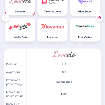
Loveeto
Take Me Love
PrivetSecret
Natalie Date
Lovamur
EmilyDates
Рейтинг
9.2
Аудитория
8.1
Стоимость
бесплатная
регистрации
Мобильное
Нет
приложение
Время на