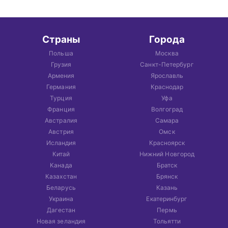
Страны
Города
Польша
Москва
Грузия
Санкт-Петербург
Армения
Ярославль
Германия
Краснодар
Турция
Уфа
Франция
Волгоград
Австралия
Самара
Австрия
Омск
Исландия
Красноярск
Китай
Нижний Новгород
Канада
Братск
Казахстан
Брянск
Беларусь
Казань
Украина
Екатеринбург
Дагестан
Пермь
Новая зеландия
Тольятти