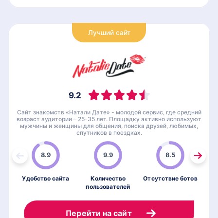
Лучший сайт
9.2
Сайт знакомств «Натали Дате» - молодой сервис, где средний
возраст аудитории – 25-35 лет. Площадку активно используют
мужчины и женщины для общения, поиска друзей, любимых,
спутников в поездках.
8.9
9.9
8.5
Удобство сайта
Количество
Отсутствие ботов
пользователей
по
Перейти на сайт