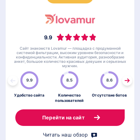
9.9
Сайт знакомств Lovamur — площадка с продуманной
системой фильтрации, высоким уровнем безопасности и
конфиденциальности. Активная аудитория, разнообразие
анкет, большое количество красивых девушек и серьезных
мужчин.
9.9
8.5
8.6
Удобство сайта
Количество
Отсутствие ботов
пользователей
по
Перейти на сайт
Читать наш обзор