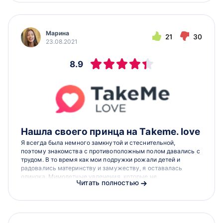
Марина
21
30
23.08.2021
8.9
Нашла своего принца на Takeme. love
Я всегда была немного замкнутой и стеснительной,
поэтому знакомства с противоположным полом давались с
трудом. В то время как мои подружки рожали детей и
радовались материнству и замужеству, я оставалась
одинока. Мимолетные увлечения, которые не
Читать полностью
заканчивались ничем серьезным, преследовали меня на...