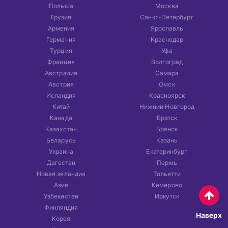
Польша
Москва
Грузия
Санкт-Петербург
Армения
Ярославль
Германия
Краснодар
Турция
Уфа
Франция
Волгоград
Австралия
Самара
Австрия
Омск
Исландия
Красноярск
Китай
Нижний Новгород
Канада
Братск
Казахстан
Брянск
Беларусь
Казань
Украина
Екатеринбург
Дагестан
Пермь
Новая зеландия
Тольятти
Азия
Кемерово
Узбекистан
Иркутск
Финляндия
Наверх
Корея