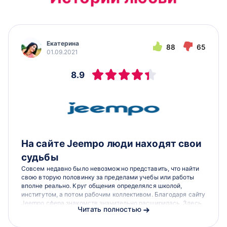
Екатерина
88
65
01.09.2021
8.9
На сайте Jeempo люди находят свои
судьбы
Совсем недавно было невозможно представить, что найти
свою вторую половинку за пределами учебы или работы
вполне реально. Круг общения определялся школой,
институтом, а потом рабочим коллективом. Благодаря сайту
Jeempo сфера знакомств значительно расширилась. Здесь
Читать полностью
люди находят свои судьбы, история Екатерины и...