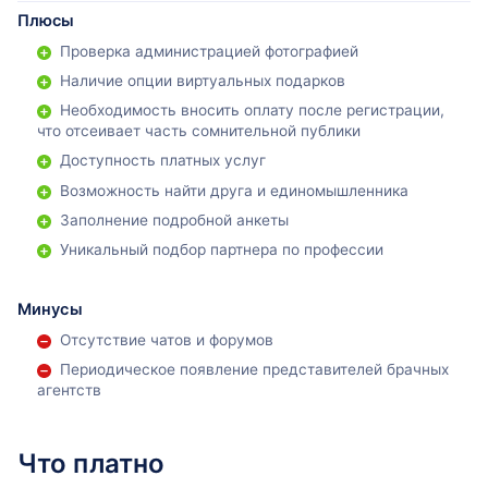
кого ищете (пол и возраст);
Плюсы
цель знакомства (дружба, создание семьи);
Проверка администрацией фотографией
национальность (можно выбрать опцию, чтобы эта
Наличие опции виртуальных подарков
графа была видна только людям той же национальности);
Необходимость вносить оплату после регистрации,
религиозные взгляды.
что отсеивает часть сомнительной публики
Доступность платных услуг
После заполнения всех пунктов — они являются
обязательными — в нижней части страницы пишется, что
Возможность найти друга и единомышленника
анкета заполнена на 74%. После можно внести данные в
Заполнение подробной анкеты
еще одну анкету, чтобы потенциальный партнер узнал о вас
больше.
Уникальный подбор партнера по профессии
Минусы
Отсутствие чатов и форумов
Периодическое появление представителей брачных
агентств
Что платно