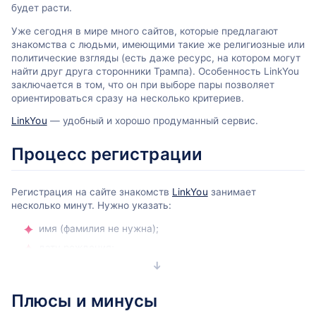
будет расти.
Уже сегодня в мире много сайтов, которые предлагают
знакомства с людьми, имеющими такие же религиозные или
политические взгляды (есть даже ресурс, на котором могут
найти друг друга сторонники Трампа). Особенность LinkYou
заключается в том, что он при выборе пары позволяет
ориентироваться сразу на несколько критериев.
LinkYou
— удобный и хорошо продуманный сервис.
Процесс регистрации
Регистрация на сайте знакомств
LinkYou
занимает
несколько минут. Нужно указать:
имя (фамилия не нужна);
дату рождения;
страну и город проживания;
профессию;
Плюсы и минусы
отрасль, в которой вы работаете;