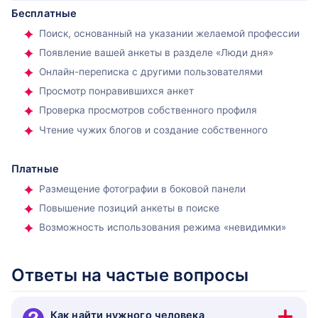
Бесплатные
Поиск, основанный на указании желаемой профессии
Появление вашей анкеты в разделе «Люди дня»
В разделе «Обо мне» можно:
Онлайн-переписка с другими пользователями
Просмотр понравившихся анкет
немного рассказать о себе;
Проверка просмотров собственного профиля
указать рост и вес;
Чтение чужих блогов и создание собственного
заполнить графы об ориентации, отношениях, наличии
детей;
написать о вредных привычках.
Платные
Размещение фотографии в боковой панели
Так постепенно можно заполнить другие разделы анкеты,
посвященные:
Повышение позиций анкеты в поиске
Возможность использования режима «невидимки»
образованию (здесь можно указать знание языков и
отметить, является ли русский родным);
карьере;
Ответы на частые вопросы
интересам;
любимым книгам и музыкальным композициям.
Как найти нужного человека