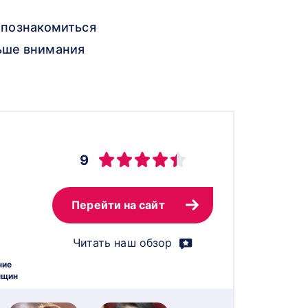
е познакомиться
льше внимания
9
Перейти на сайт
Читать наш обзор
ние
нщин