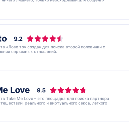
to
9.2
тв «Лове то» создан для поиска второй половинки с
оения серьезных отношений.
Me Love
9.5
тв Тake Мe Love – это площадка для поиска партнера
утешествий, реального и виртуального секса, легкого