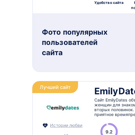
Удобство сайта
п
Фото популярных
пользователей
сайта
Лучший сайт
EmilyDat
Сайт EmilyDates о
женщин для знаком
вторых половинок
приятное времяпре
Истории любви
9.2