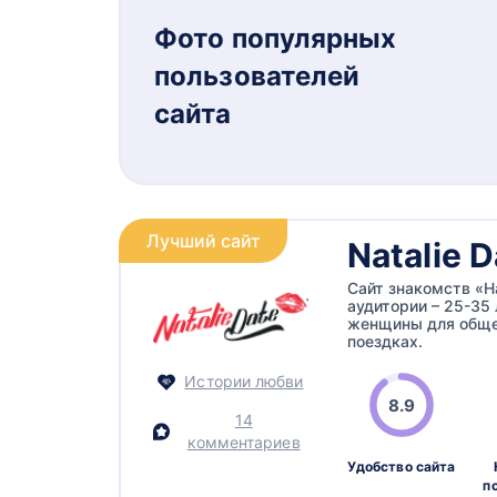
Фото популярных
пользователей
сайта
Лучший сайт
Natalie D
Сайт знакомств «Н
аудитории – 25-35
женщины для общен
поездках.
Истории любви
8.9
14
комментариев
Удобство сайта
п