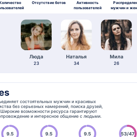
Количество
Отсутствие ботов
Активность
Распределе
ользователей
пользователей
мужчин и же
Люда
Наталья
Мила
23
34
26
es
бъединяет состоятельных мужчин и красивых
ства без серьезных намерений, поиска друзей,
. Широкие возможности ресурса гарантируют
провождение и интересное общение с людьми.
9.5
9.5
9.5
53/47