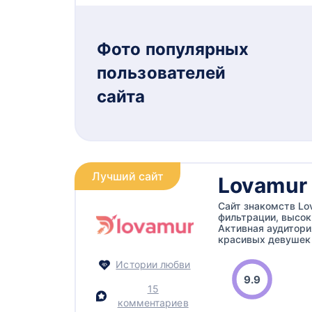
Фото популярных
пользователей
сайта
Лучший сайт
Lovamur
Сайт знакомств Lo
фильтрации, высок
Активная аудитори
красивых девушек
Истории любви
9.9
15
комментариев