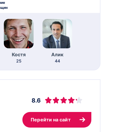
ние
нщин
Костя
Алик
25
44
8.6
Перейти на сайт