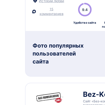
Истории любви
15
9.4
комментариев
Удобство сайта
п
Фото популярных
пользователей
сайта
Bez-K
Сайт «Без-ко
видеосоветы,