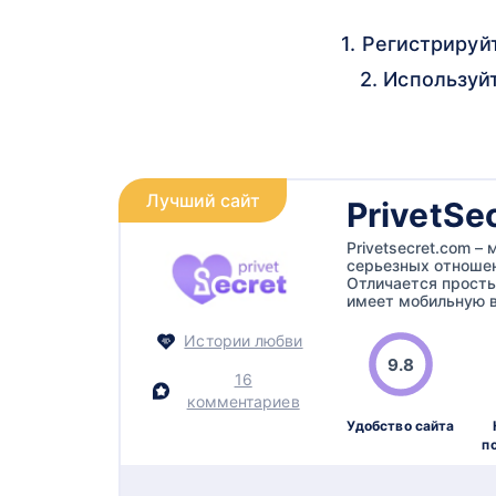
1. Регистрируй
2. Используй
Лучший сайт
PrivetSe
Privetsecret.com 
серьезных отношен
Отличается прост
имеет мобильную в
Истории любви
9.8
16
комментариев
Удобство сайта
п