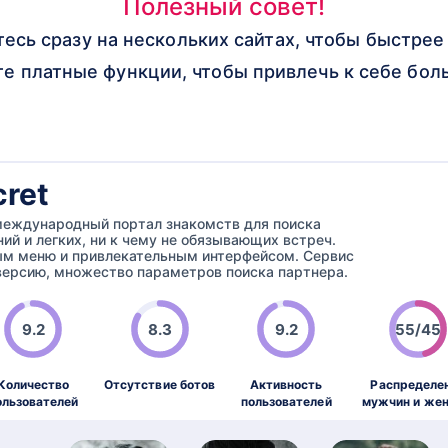
Полезный совет!
тесь сразу на нескольких сайтах, чтобы быстре
те платные функции, чтобы привлечь к себе бо
cret
– международный портал знакомств для поиска
ий и легких, ни к чему не обязывающих встреч.
ым меню и привлекательным интерфейсом. Сервис
ерсию, множество параметров поиска партнера.
9.2
8.3
9.2
55/45
Количество
Отсутствие ботов
Активность
Распределе
ользователей
пользователей
мужчин и же