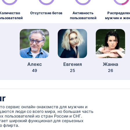
Количество
Отсутствие ботов
Активность
Распределе
ользователей
пользователей
мужчин и же
Алекс
Евгения
Жанна
49
25
26
r
то сервис онлайн-знакомств для мужчин и
аются люди со всего мира, но большая часть
х пользователей из стран России и СНГ.
гает широкий функционал для серьезных
о флирта.