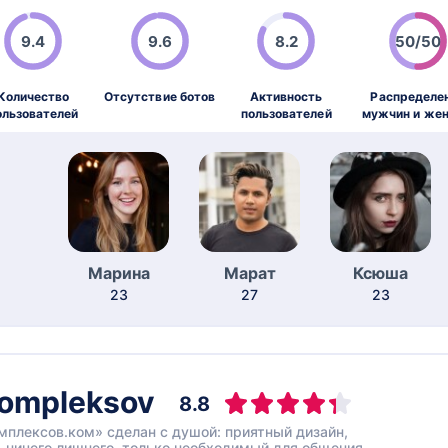
9.4
9.6
8.2
50/50
Количество
Отсутствие ботов
Активность
Распределе
ользователей
пользователей
мужчин и же
Марина
Марат
Ксюша
23
27
23
ompleksov
8.8
мплексов.ком» сделан с душой: приятный дизайн,
 ничего лишнего, только необходимый для общения