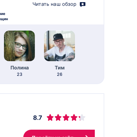
Читать наш обзор
ние
нщин
Полина
Тим
23
26
8.7