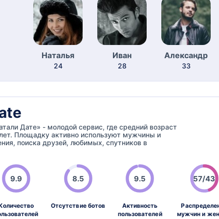
Наталья
Иван
Александр
24
28
33
ate
атали Дате» - молодой сервис, где средний возраст
 лет. Площадку активно используют мужчины и
ия, поиска друзей, любимых, спутников в
9.9
8.5
9.5
57/43
Количество
Отсутствие ботов
Активность
Распределе
ользователей
пользователей
мужчин и же