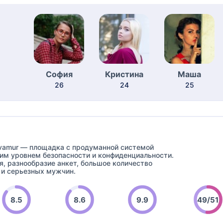
София
Кристина
Маша
26
24
25
vamur — площадка с продуманной системой
им уровнем безопасности и конфиденциальности.
я, разнообразие анкет, большое количество
 и серьезных мужчин.
8.5
8.6
9.9
49/51