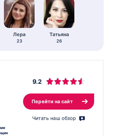
Лера
Татьяна
23
26
9.2
Перейти на сайт
Читать наш обзор
ние
нщин