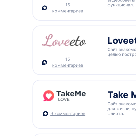
15
функционал.
комментариев
Lovee
Сайт знакомс
целью постр
15
комментариев
Take 
Сайт знакомс
для жизни, п
9 комментариев
флирта.