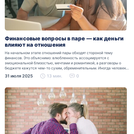
Финансовые вопросы в паре — как деньги
влияют на отношения
На начальном этапе отношений пары обходят стороной тему
финансов. Это объяснимо: влюбленность ассоциируется с
эмоциональной близостью, мечтами и романтикой, а разговоры о
бюджете кажутся чем-то сухим, обременительным. Иногда человек
боится показаться расчетливым: «А вдруг он подумает, что я слишком
31 июля 2025
13 мин.
0
прагматичен?». В…