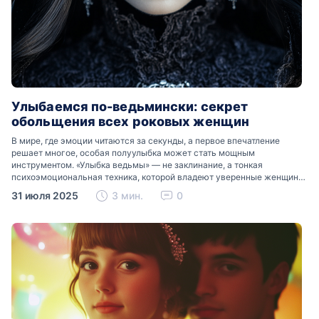
Улыбаемся по-ведьмински: секрет
обольщения всех роковых женщин
В мире, где эмоции читаются за секунды, а первое впечатление
решает многое, особая полуулыбка может стать мощным
инструментом. «Улыбка ведьмы» — не заклинание, а тонкая
психоэмоциональная техника, которой владеют уверенные женщины.
Она манит, интригует, сбивает с толку. Что стоит за этим…
31 июля 2025
3 мин.
0