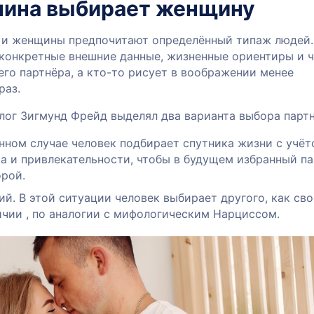
чина выбирает женщину
и женщины предпочитают определённый типаж людей.
 конкретные внешние данные, жизненные ориентиры и 
го партнёра, а кто-то рисует в воображении менее
раз.
лог Зигмунд Фрейд выделял два варианта выбора партн
нном случае человек подбирает спутника жизни с учё
а и привлекательности, чтобы в будущем избранный п
орой.
й. В этой ситуации человек выбирает другого, как сво
ичии , по аналогии с мифологическим Нарциссом.