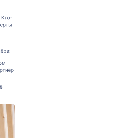
 Кто-
черты
ёра:
том
артнёр
ё