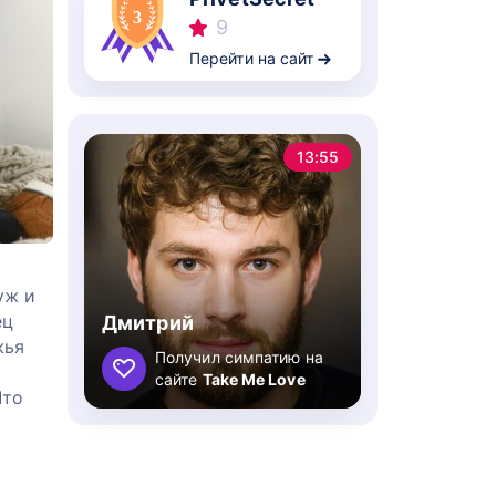
9
Перейти на сайт
13:55
уж и
ец
Дмитрий
жья
Получил симпатию на
сайте
Take Me Love
Что