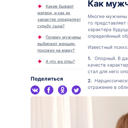
Как муж
Какие бывают
матери, и как их
Многие мужчины 
характер определяет
то представляет
судьбу сына?
характера будуще
определённый об
Почему мужчины
выбирают женщин,
Известный психо
похожих на маму?
Опорный. В да
А что же отец?
качеств характер
стал для него оп
Поделиться
Нарциссически
отражение в обл