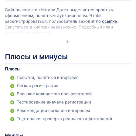
Сайт знакомств «Натали Дате» выделяется простым
оформлением, понятным функционалом. Чтобы
зарегистрироваться, пользователь заходит по
ссылке
.
Запутаться в кнопках невозможно. Подробный план
дальнейших действий:
Указать пол, ввести действующий адрес электронной
почты, придумать пароль. Либо воспользоваться для
первого входа одной из социальных сетей.
Плюсы и минусы
Плюсы
Простой, понятный интерфейс
Легкая регистрация
Большое количество пользователей
Тестирование вначале регистрации
Рекомендации согласно интересам
Тщательная проверка реальности фотографий
Заполнить анкету, указав личную информацию (имя,
Минусы
дату рождения, город проживания), цель знакомства,