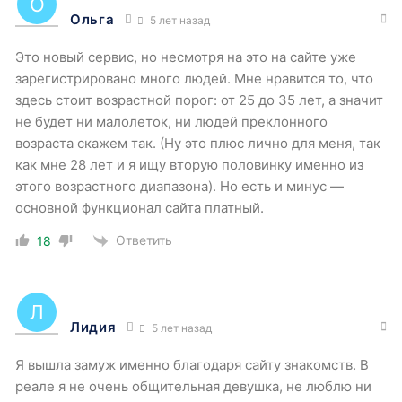
Ольга
5 лет назад
Важно! Нельзя пользоваться сервисом, не
заполнив анкету.
Это новый сервис, но несмотря на это на сайте уже
зарегистрировано много людей. Мне нравится то, что
Все сведения подлежат проверке. Поэтому администрация
здесь стоит возрастной порог: от 25 до 35 лет, а значит
настойчиво рекомендует указывать правдивые данные,
не будет ни малолеток, ни людей преклонного
чтобы избежать отклонения.
возраста скажем так. (Ну это плюс лично для меня, так
как мне 28 лет и я ищу вторую половинку именно из
этого возрастного диапазона). Но есть и минус —
основной функционал сайта платный.
Ответить
18
Лидия
5 лет назад
Я вышла замуж именно благодаря сайту знакомств. В
реале я не очень общительная девушка, не люблю ни