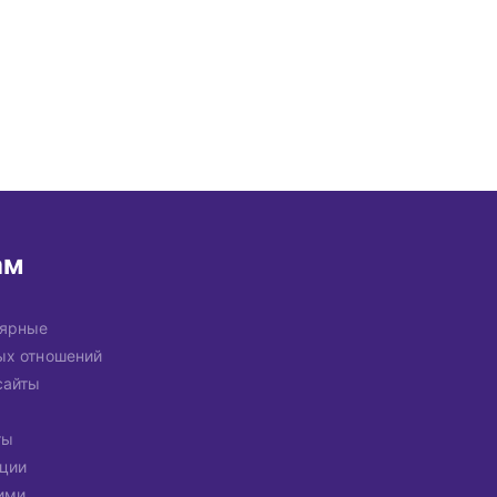
ам
лярные
ых отношений
сайты
ты
ации
ими