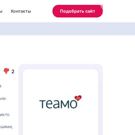
ы
Контакты
Подобрать сайт
2
й
ным.
никто
ьшими,