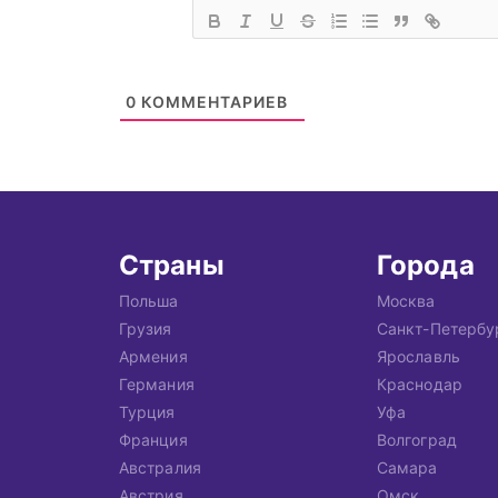
0
КОММЕНТАРИЕВ
Страны
Города
Польша
Москва
Грузия
Санкт-Петербу
Армения
Ярославль
Германия
Краснодар
Турция
Уфа
Франция
Волгоград
Австралия
Самара
Австрия
Омск