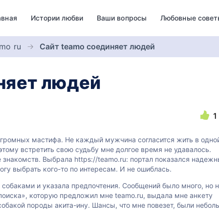
авная
Истории любви
Ваши вопросы
Любовные совет
mo ru
Сайт teamo соединяет людей
няет людей
1
 огромных мастифа. Не каждый мужчина согласится жить в одно
тому встретить свою судьбу мне долгое время не удавалось.
знакомств. Выбрала https://teamo.ru: портал показался надеж
огу выбрать кого-то по интересам. И не ошиблась.
и собаками и указала предпочтения. Сообщений было много, но 
поиска», которую предложил мне teamo.ru, выдала мне анкету
собакой породы акита-ину. Шансы, что мне повезет, были небол