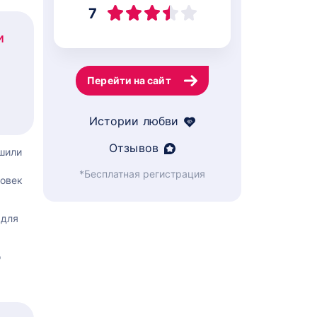
7
и
Перейти на сайт
Истории любви
Отзывов
ешили
*Бесплатная регистрация
ловек
 для
о