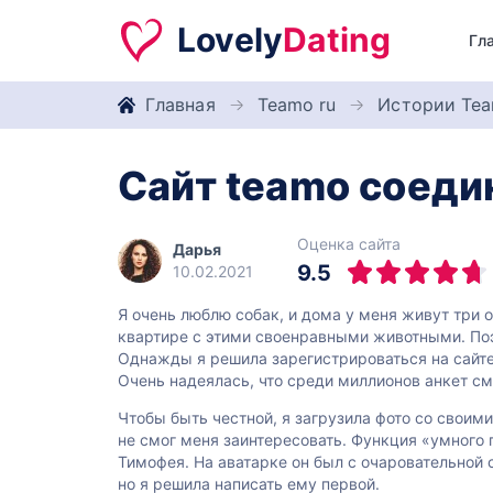
Lovely
Dating
Гл
Главная
Teamo ru
Истории Tea
Сайт teamo соеди
Оценка сайта
Дарья
9.5
10.02.2021
Я очень люблю собак, и дома у меня живут три
квартире с этими своенравными животными. Поэ
Однажды я решила зарегистрироваться на сайте 
Очень надеялась, что среди миллионов анкет см
Чтобы быть честной, я загрузила фото со своим
не смог меня заинтересовать. Функция «умного 
Тимофея. На аватарке он был с очаровательной 
но я решила написать ему первой.