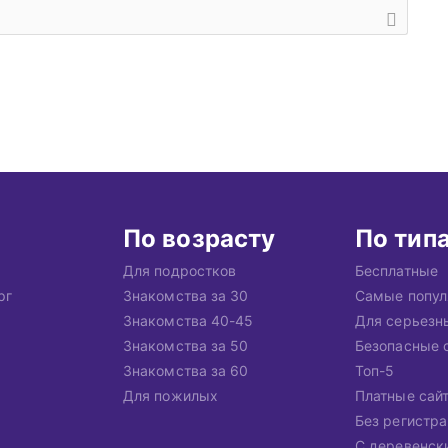
По возрасту
По тип
Для подростков
Бесплатные
рг
Знакомства за 30
Самые попу
Знакомства 40-45
Для серьезн
Знакомства за 50
Безопасные 
Знакомства за 60
Топ-5
Для пожилых
Платные сай
Без регистр
С деревенск