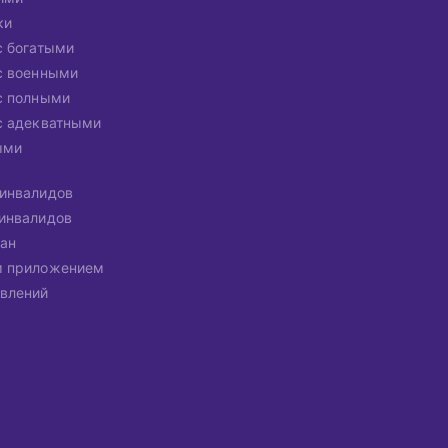
ки
с богатыми
с военными
с полными
с адекватными
ыми
инвалидов
инвалидов
ан
м приложением
влений