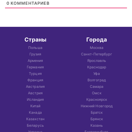
0
КОММЕНТАРИЕВ
Страны
Города
Польша
Москва
Грузия
Санкт-Петербург
Армения
Ярославль
Германия
Краснодар
Турция
Уфа
Франция
Волгоград
Австралия
Самара
Австрия
Омск
Исландия
Красноярск
Китай
Нижний Новгород
Канада
Братск
Казахстан
Брянск
Беларусь
Казань
Украина
Екатеринбург