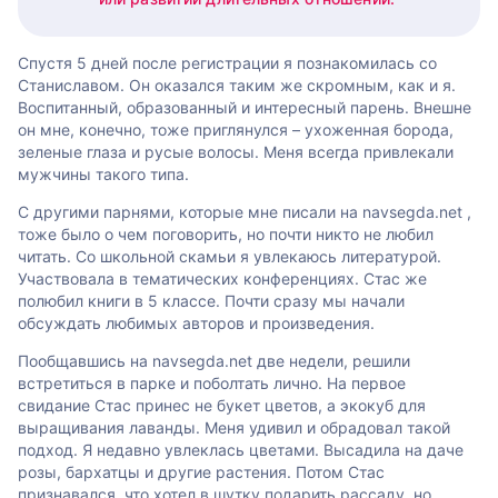
Спустя 5 дней после регистрации я познакомилась со
Станиславом. Он оказался таким же скромным, как и я.
Воспитанный, образованный и интересный парень. Внешне
он мне, конечно, тоже приглянулся – ухоженная борода,
зеленые глаза и русые волосы. Меня всегда привлекали
мужчины такого типа.
С другими парнями, которые мне писали на navsegda.net ,
тоже было о чем поговорить, но почти никто не любил
читать. Со школьной скамьи я увлекаюсь литературой.
Участвовала в тематических конференциях. Стас же
полюбил книги в 5 классе. Почти сразу мы начали
обсуждать любимых авторов и произведения.
Пообщавшись на navsegda.net две недели, решили
встретиться в парке и поболтать лично. На первое
свидание Стас принес не букет цветов, а экокуб для
выращивания лаванды. Меня удивил и обрадовал такой
подход. Я недавно увлеклась цветами. Высадила на даче
розы, бархатцы и другие растения. Потом Стас
признавался, что хотел в шутку подарить рассаду, но