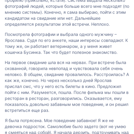
профилю (прикольно, кстати). Система выдала несколько
фотографий людей, которые больше всего мне подходят (по
мнению системы). Конечно, я сама выбираю, пойти с этим
кандидатом на свидание или нет. Дальнейшее
определяется результатом этой встречи. Неплохо.
Посмотрела фотографии и выбрала одного мужчину –
Ярослава. Судя по его анкете, наши интересы совпадают. К
тому же, он работает ветеринаром, а у меня живет
кошечка Бусинка. Так что будет полезное знакомство.
На первое свидание шла вся на нервах. При встрече была
скованной, говорила невпопад и чувствовала себя очень
неловко. В общем, свидание провалилось. Расстроилась? А
как же, конечно. Но через несколько дней Ярослав
прислал смс, что у него есть билеты в кино. Предложил
пойти с ним. Разумеется, пошла. После фильма мы пошли в
ресторан в ресторан, разговорились. Оказывается, ему
показалось довольно забавным мое поведение, и он решил
встретиться еще раз.
Я была потрясена. Мое поведение забавное! Я же не
девочка подросток. Самолюбие было задето (вот не умею
я смеяться над собой). Я начала дерзить, подтрунивать над