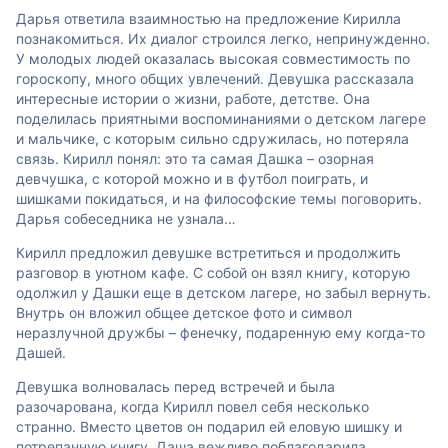
Дарья ответила взаимностью на предложение Кирилла
познакомиться. Их диалог строился легко, непринужденно.
У молодых людей оказалась высокая совместимость по
гороскопу, много общих увлечений. Девушка рассказала
интересные истории о жизни, работе, детстве. Она
поделилась приятными воспоминаниями о детском лагере
и мальчике, с которым сильно сдружилась, но потеряла
связь. Кирилл понял: это та самая Дашка – озорная
девчушка, с которой можно и в футбол поиграть, и
шишками покидаться, и на философские темы поговорить.
Дарья собеседника не узнала…
Кирилл предложил девушке встретиться и продолжить
разговор в уютном кафе. С собой он взял книгу, которую
одолжил у Дашки еще в детском лагере, но забыл вернуть.
Внутрь он вложил общее детское фото и символ
неразлучной дружбы – фенечку, подаренную ему когда-то
Дашей.
Девушка волновалась перед встречей и была
разочарована, когда Кирилл повел себя несколько
странно. Вместо цветов он подарил ей еловую шишку и
потрепанную книгу. Даша вежливо поблагодарила