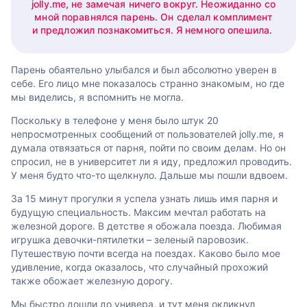
jolly.me, не замечая ничего вокруг. Неожиданно со
мной поравнялся парень. Он сделал комплимент
и предложил познакомиться. Я немного опешила.
Парень обаятельно улыбался и был абсолютно уверен в
себе. Его лицо мне показалось странно знакомым, но где
мы виделись, я вспомнить не могла.
Поскольку в телефоне у меня было штук 20
непросмотренных сообщений от пользователей jolly.me, я
думала отвязаться от парня, пойти по своим делам. Но он
спросил, не в университет ли я иду, предложил проводить.
У меня будто что-то щелкнуло. Дальше мы пошли вдвоем.
За 15 минут прогулки я успела узнать лишь имя парня и
будущую специальность. Максим мечтал работать на
железной дороге. В детстве я обожала поезда. Любимая
игрушка девочки-пятилетки – зеленый паровозик.
Путешествую почти всегда на поездах. Каково было мое
удивление, когда оказалось, что случайный прохожий
также обожает железную дорогу.
Мы быстро дошли до универа, и тут меня окликнул