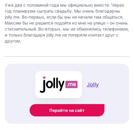
Уже два с половиной года мы официально вместе. Через
год планируем сыграть свадьбу. Мы очень благодарны
jolly.me. Во-первых, если бы мы не начали там общаться,
Максим бы не решился подойти ко мне на улице – он очень
стеснительный. Во-вторых, мы не обменялись телефонами,
и только благодаря jolly.me не потеряли контакт друг с
другом.
Jolly
Перейти на сайт