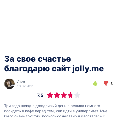
За свое счастье
благодарю сайт jolly.me
Лиля
3
10.02.2021
7.5
Три года назад в дождливый день я решила немного
посидеть в кафе перед тем, как идти в университет. Мне
было очень грустно, поскольку недавно я рассталась с