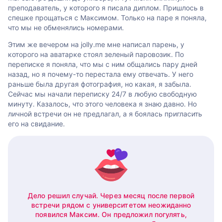
преподаватель, у которого я писала диплом. Пришлось в
спешке прощаться с Максимом. Только на паре я поняла,
что мы не обменялись номерами.
Этим же вечером на jolly.me мне написал парень, у
которого на аватарке стоял зеленый паровозик. По
переписке я поняла, что мы с ним общались пару дней
назад, но я почему-то перестала ему отвечать. У него
раньше была другая фотография, но какая, я забыла.
Сейчас мы начали переписку 24/7 в любую свободную
минуту. Казалось, что этого человека я знаю давно. Но
личной встречи он не предлагал, а я боялась пригласить
его на свидание.
Дело решил случай. Через месяц после первой
встречи рядом с университетом неожиданно
появился Максим. Он предложил погулять,