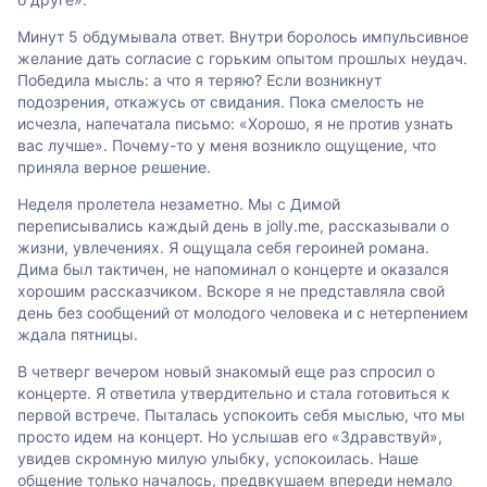
Минут 5 обдумывала ответ. Внутри боролось импульсивное
желание дать согласие с горьким опытом прошлых неудач.
Победила мысль: а что я теряю? Если возникнут
подозрения, откажусь от свидания. Пока смелость не
исчезла, напечатала письмо: «Хорошо, я не против узнать
вас лучше». Почему-то у меня возникло ощущение, что
приняла верное решение.
Неделя пролетела незаметно. Мы с Димой
переписывались каждый день в jolly.me, рассказывали о
жизни, увлечениях. Я ощущала себя героиней романа.
Дима был тактичен, не напоминал о концерте и оказался
хорошим рассказчиком. Вскоре я не представляла свой
день без сообщений от молодого человека и с нетерпением
ждала пятницы.
В четверг вечером новый знакомый еще раз спросил о
концерте. Я ответила утвердительно и стала готовиться к
первой встрече. Пыталась успокоить себя мыслью, что мы
просто идем на концерт. Но услышав его «Здравствуй»,
увидев скромную милую улыбку, успокоилась. Наше
общение только началось, предвкушаем впереди немало