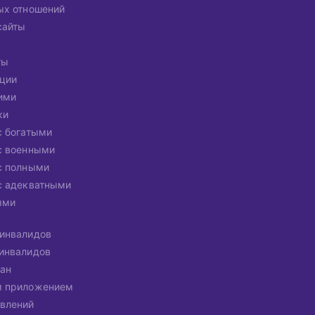
ых отношений
сайты
ты
ации
ими
ки
с богатыми
с военными
с полными
с адекватными
ыми
инвалидов
инвалидов
ан
м приложением
влений