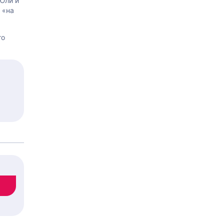
Юли и
 «на
го
т