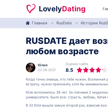
Lovely
Dating
Гл
Главная
RusDate
Истории RusD
RUSDATE дает воз
любом возрасте
Оценка сайта
Юлия
8.5
23.06.2021
Когда точно знаешь, кто тебе нужен, Вселенная 
встречу, нужно приложить хотя бы минимальные 
Юле исполнилось 38 лет. За плечами 2 неудачн
университете. Было все: страсть, любовь, битая
В 32 Юля вышла замуж второй раз, взвесив все з