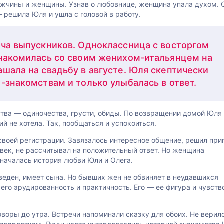
мужчины и женщины. Узнав о любовнице, женщина упала духом. 
— решила Юля и ушла с головой в работу.
еча выпускников. Одноклассница с восторгом
знакомилась со своим женихом-итальянцем на
шала на свадьбу в августе. Юля скептически
-знакомствам и только улыбалась в ответ.
ства — одиночества, грусти, обиды. По возвращении домой Юля
й не хотела. Так, пообщаться и успокоиться.
своей регистрации. Завязалось интересное общение, решил при
ловек, не рассчитывал на положительный ответ. Но женщина
 началась история любви Юли и Олега.
веден, имеет сына. Но бывших жен не обвиняет в неудавшихся
его эрудированность и практичность. Его — ее фигура и чувств
воры до утра. Встречи напоминали сказку для обоих. Не верил