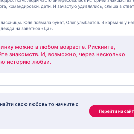
 подросткам. Люди часто интересовались историей знакомства 
та, командировки, дети. И зачастую удивлялись, слыша в ответ
классницы. Юля поймала букет, Олег улыбается. В кармане у не
адежда на заветное «Да».
инку можно в любом возрасте. Рискните,
йте знакомств. И, возможно, через несколько
ою историю любви.
 найти свою любовь то начните с
Перейти на сай