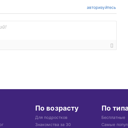
авторизуйтесь
По возрасту
По тип
Для подростков
Бесплатные
рг
Знакомства за 30
Самые попу