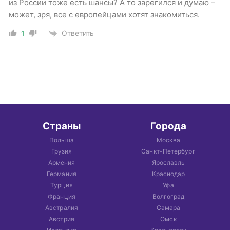
из России тоже есть шансы? А то зарегился и думаю –
может, зря, все с европейцами хотят знакомиться.
Ответить
1
Страны
Города
Польша
Москва
Грузия
Санкт-Петербург
Армения
Ярославль
Германия
Краснодар
Турция
Уфа
Франция
Волгоград
Австралия
Самара
Австрия
Омск