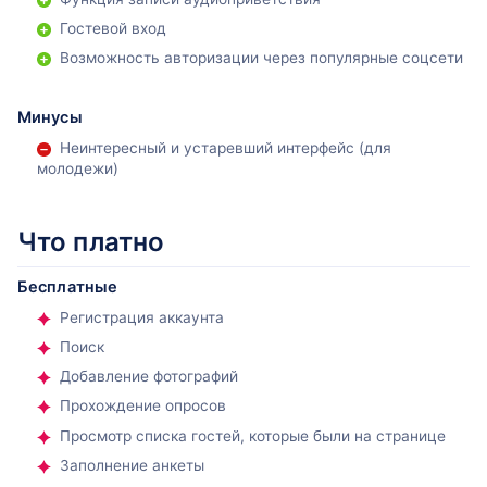
Гостевой вход
Возможность авторизации через популярные соцсети
При регистрации вводят следующие данные:
Минусы
Неинтересный и устаревший интерфейс (для
адрес электронной почты;
молодежи)
имя;
пол;
Что платно
место проживания;
дата рождения.
Бесплатные
Собранная информация автоматически отражается на
Регистрация аккаунта
странице личного кабинета.
Поиск
Второй способ входа – это авторизация в любой из
Добавление фотографий
предложенных социальных сетей:
Прохождение опросов
ВКонтакте;
Просмотр списка гостей, которые были на странице
Одноклассники;
Заполнение анкеты
Мейл Ру;