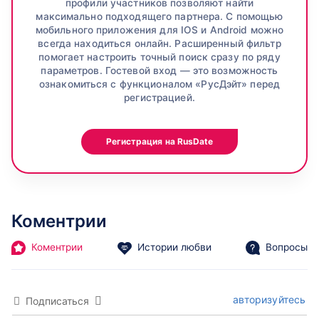
затраченное на поиски.
50% от суммы, которую тратит приглашенный друг
профили участников позволяют найти
Кроме покупки, существует метод пополнения кошелька
внутри системы.
максимально подходящего партнера. С помощью
посредством получения бонусов. Разработчики
мобильного приложения для IOS и Android можно
начисляют монеты за определенные действия.
всегда находиться онлайн. Расширенный фильтр
Пользователям доступна система накопления кэшбэка,
помогает настроить точный поиск сразу по ряду
когда на баланс начисляются бонусные монеты. Они
автоматически прибавляются к пакету после покупки.
параметров. Гостевой вход — это возможность
Создатели «Русдата» — так еще
ознакомиться с функционалом «РусДэйт» перед
называют портал пользователи —
регистрацией.
гарантируют конфиденциальность
оставленной информации,
отслеживают и модерируют
опубликованные материалы. Видео-,
Регистрация на RusDate
аудио- и фотофайлы проходят ручную
проверку.
Еще один способ получения бонусов –
участие в реферальной программе.
Партнерская сделка означает
привлечение на площадку
Коментрии
пользователей. Тому, по чьей ссылке
был совершен переход, положено
Коментрии
Истории любви
Вопросы
вознаграждение.
авторизуйтесь
Подписаться