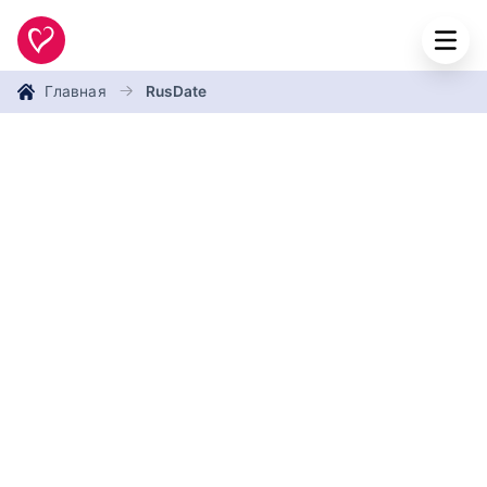
Главная
RusDate