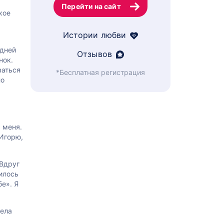
Перейти на сайт
кое
Истории любви
.
здней
Отзывов
нок.
ваться
*Бесплатная регистрация
ло
 меня.
 Игорю,
 Вдруг
илось
е». Я
вела