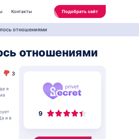
ы
Контакты
Подобрать сайт
чилось отношениями
лось отношениями
3
де я
ома
рует
9
а и в