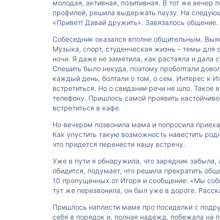
молодая, активная, позитивная. В тот же вечер
профилей, решила выдержать паузу. На следующ
«Привет! Давай дружить». Завязалось общение.
Собеседник оказался вполне общительным. Выясн
Музыка, спорт, студенческая жизнь – темы для
ночи. Я даже не заметила, как растаяла и дала
Спешить было некуда, поэтому проболтали довол
каждый день, болтали о том, о сем. Интерес к И
встретиться. Но о свидании речи не шло. Такое 
телефону. Пришлось самой проявить настойчиво
встретиться в кафе.
Но вечером позвонила мама и попросила приехат
Как упустить такую возможность навестить род
что придется перенести нашу встречу.
Уже в пути я обнаружила, что зарядник забыла, 
обидится, подумает, что решила прекратить об
10 пропущенных от Игоря и сообщение: «Мы соби
тут же перезвонила, он был уже в дороге. Расск
Пришлось наплести маме про посиделки с подру
себя в порядок и, полная надежд, побежала на 