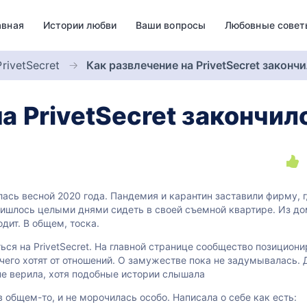
авная
Истории любви
Ваши вопросы
Любовные совет
rivetSecret
Как развлечение на PrivetSecret закон
на PrivetSecret закончи
лась весной 2020 года. Пандемия и карантин заставили фирму, г
Пришлось целыми днями сидеть в своей съемной квартире. Из д
дит. В общем, тоска.
ься на PrivetSecret. На главной странице сообщество позициони
чего хотят от отношений. О замужестве пока не задумывалась. Д
 не верила, хотя подобные истории слышала
 общем-то, и не морочилась особо. Написала о себе как есть: