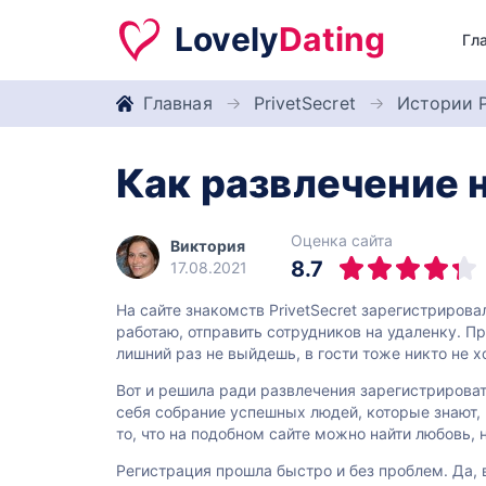
Lovely
Dating
Гл
Главная
PrivetSecret
Истории P
Как развлечение 
Оценка сайта
Виктория
8.7
17.08.2021
На сайте знакомств PrivetSecret зарегистрирова
работаю, отправить сотрудников на удаленку. 
лишний раз не выйдешь, в гости тоже никто не хо
Вот и решила ради развлечения зарегистрироват
себя собрание успешных людей, которые знают, 
то, что на подобном сайте можно найти любовь,
Регистрация прошла быстро и без проблем. Да, в