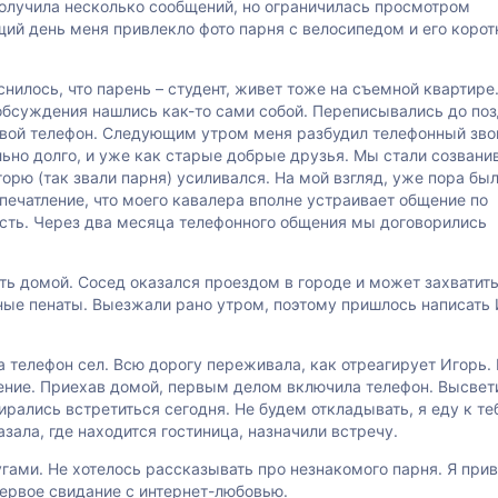
 получила несколько сообщений, но ограничилась просмотром
ий день меня привлекло фото парня с велосипедом и его корот
илось, что парень – студент, живет тоже на съемной квартире
 обсуждения нашлись как-то сами собой. Переписывались до по
 свой телефон. Следующим утром меня разбудил телефонный зво
ьно долго, и уже как старые добрые друзья. Мы стали созвани
горю (так звали парня) усиливался. На мой взгляд, уже пора бы
впечатление, что моего кавалера вполне устраивает общение по
сть. Через два месяца телефонного общения мы договорились
ь домой. Сосед оказался проездом в городе и может захватить
ные пенаты. Выезжали рано утром, поэтому пришлось написать
а телефон сел. Всю дорогу переживала, как отреагирует Игорь.
щение. Приехав домой, первым делом включила телефон. Высвет
рались встретиться сегодня. Не будем откладывать, я еду к теб
азала, где находится гостиница, назначили встречу.
гами. Не хотелось рассказывать про незнакомого парня. Я при
первое свидание с интернет-любовью.