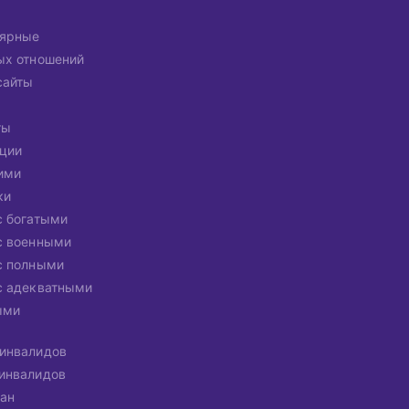
лярные
ых отношений
сайты
ты
ации
ими
ки
с богатыми
с военными
с полными
с адекватными
ыми
инвалидов
инвалидов
ан