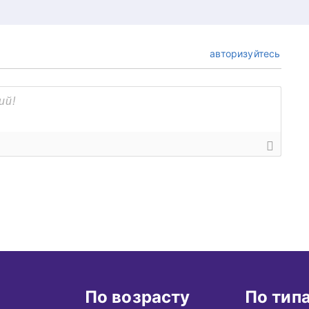
авторизуйтесь
По возрасту
По тип