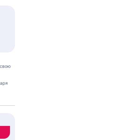
о
 свою
даря
т