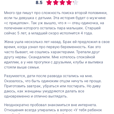
8.5
Много где пишут про сложность поиска второй половинки,
если ты девушка с детьми. Эта история будет о мужчине
«с прицепом». Так уж вышло, что я — отец-одиночка, на
попечении которого осталась пара малышек. Старшей
сейчас 5 лет, а младшей скоро исполнится 4 года.
Жена ушла несколько лет назад. Брак ей предложил в свое
время, когда узнал про первую беременность. Как это
часто бывает, не сошлись характерами. Трепали друг
другу нервы. Скандалили. Мне хотелось спокойной
идиллии, а у нее прогулки с друзьями, клубы и выпивка
стояли выше семьи.
Разумеется, дети после развода остались на мне.
Оказалось, что быть одиноким отцом ничуть не проще.
Приготовить завтрак, убраться или постирать. Но диву
даюсь, как женщины умудряются делать все
одновременно и отлично выглядеть.
Неоднократно пробовал знакомиться вне интернета.
Отношения всегда упирались в вопрос «У тебя ребенок