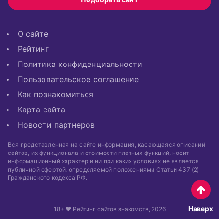
О сайте
Рейтинг
Политика конфиденциальности
Пользовательское соглашение
Как познакомиться
Карта сайта
Новости партнеров
Вся представленная на сайте информация, касающаяся описаний
сайтов, их функционала и стоимости платных функций, носит
информационный характер и ни при каких условиях не является
публичной офертой, определяемой положениями Статьи 437 (2)
Гражданского кодекса РФ.
Наверх
18+ ❤ Рейтинг сайтов знакомств, 2026