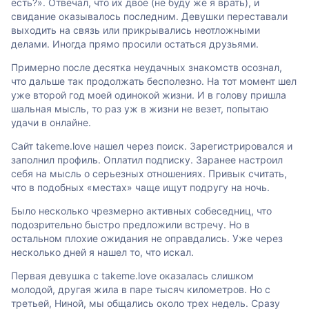
есть?». Отвечал, что их двое (не буду же я врать), и
свидание оказывалось последним. Девушки переставали
выходить на связь или прикрывались неотложными
делами. Иногда прямо просили остаться друзьями.
Примерно после десятка неудачных знакомств осознал,
что дальше так продолжать бесполезно. На тот момент шел
уже второй год моей одинокой жизни. И в голову пришла
шальная мысль, то раз уж в жизни не везет, попытаю
удачи в онлайне.
Сайт takeme.love нашел через поиск. Зарегистрировался и
заполнил профиль. Оплатил подписку. Заранее настроил
себя на мысль о серьезных отношениях. Привык считать,
что в подобных «местах» чаще ищут подругу на ночь.
Было несколько чрезмерно активных собеседниц, что
подозрительно быстро предложили встречу. Но в
остальном плохие ожидания не оправдались. Уже через
несколько дней я нашел то, что искал.
Первая девушка с takeme.love оказалась слишком
молодой, другая жила в паре тысяч километров. Но с
третьей, Ниной, мы общались около трех недель. Сразу