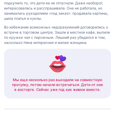
подкупило то, что дети ее не отпугнули. Даже наоборот,
интересовалась и расспрашивала. Она не работала, но
занималась рукоделием «под заказ»: продавала картины,
шила платья и куклы.
Во избежание возможных недоразумений договорились о
встрече в торговом центре. Зашли в местное кафе, выпили
по кружке чая с пирожным. Лишний раз убедился в том,
насколько Нина интересная и милая женщина.
Мы еще несколько раз выходили на совместную
прогулку, потом начали встречаться. Дети от нее
в восторге. Сейчас уже год как живем вместе.