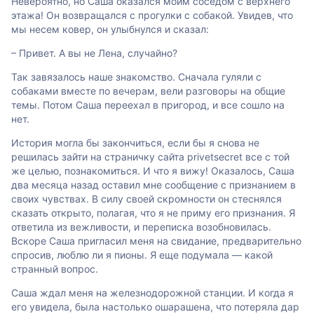
Невероятно, но Саша оказался моим соседом с верхнего
этажа! Он возвращался с прогулки с собакой. Увидев, что
мы несем ковер, он улыбнулся и сказал:
– Привет. А вы не Лена, случайно?
Так завязалось наше знакомство. Сначала гуляли с
собаками вместе по вечерам, вели разговоры на общие
темы. Потом Саша переехал в пригород, и все сошло на
нет.
История могла бы закончиться, если бы я снова не
решилась зайти на страничку сайта privetsecret все с той
же целью, познакомиться. И что я вижу! Оказалось, Саша
два месяца назад оставил мне сообщение с признанием в
своих чувствах. В силу своей скромности он стеснялся
сказать открыто, полагая, что я не приму его признания. Я
ответила из вежливости, и переписка возобновилась.
Вскоре Саша пригласил меня на свидание, предварительно
спросив, люблю ли я пионы. Я еще подумала — какой
странный вопрос.
Саша ждал меня на железнодорожной станции. И когда я
его увидела, была настолько ошарашена, что потеряла дар