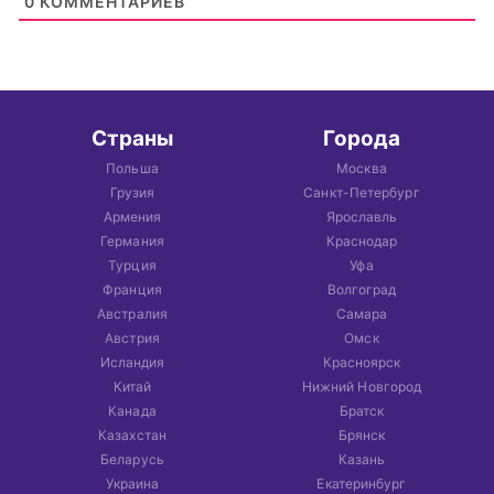
0
КОММЕНТАРИЕВ
Страны
Города
Польша
Москва
Грузия
Санкт-Петербург
Армения
Ярославль
Германия
Краснодар
Турция
Уфа
Франция
Волгоград
Австралия
Самара
Австрия
Омск
Исландия
Красноярск
Китай
Нижний Новгород
Канада
Братск
Казахстан
Брянск
Беларусь
Казань
Украина
Екатеринбург