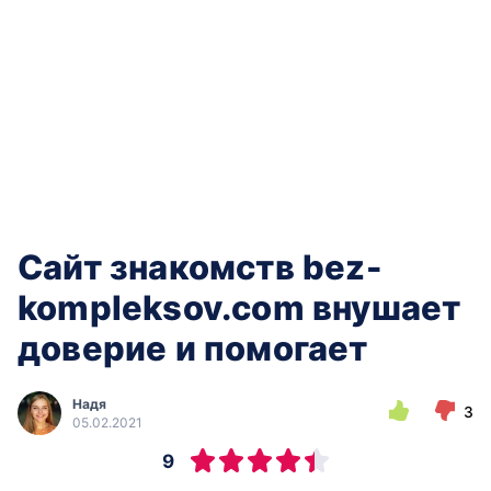
Сайт знакомств bez-
kompleksov.com внушает
доверие и помогает
Надя
3
05.02.2021
9