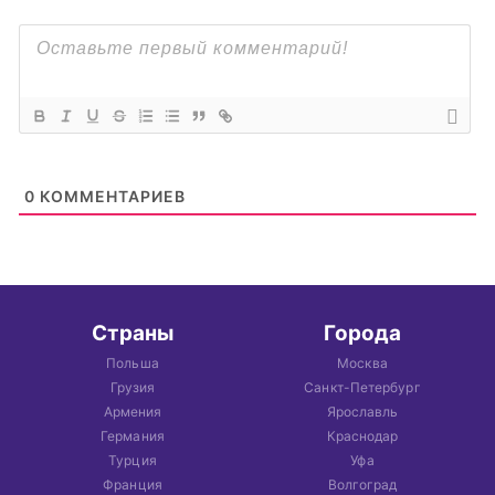
0
КОММЕНТАРИЕВ
Страны
Города
Польша
Москва
Грузия
Санкт-Петербург
Армения
Ярославль
Германия
Краснодар
Турция
Уфа
Франция
Волгоград