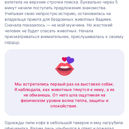
взлетела на верхние строчки поиска. Буквально через 5
минут начали поступать предложения знакомства.
Учитывая свою непростую историю, остановилась на
владельце приюта для бездомных животных Вадиме.
Сначала показалось — не мой мужчина. Но жестокий
человек не будет спасать животных. Начала
присматриваться внимательнее, прислушивалась к своему
сердцу.
Мы встретились первый раз на выставке собак.
Я наблюдала, как животные тянутся к нему, а их
не обманешь. От него шла ощутимая на
физическом уровне волна тепла, защиты и
спокойствия.
Однажды пили кофе в небольшой таверне и ему нагрубила
официантка. Вадим лишь улыбнулся в ответ и пожелал