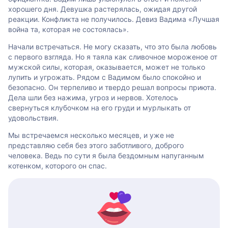
хорошего дня. Девушка растерялась, ожидая другой
реакции. Конфликта не получилось. Девиз Вадима «Лучшая
война та, которая не состоялась».
Начали встречаться. Не могу сказать, что это была любовь
с первого взгляда. Но я таяла как сливочное мороженое от
мужской силы, которая, оказывается, может не только
лупить и угрожать. Рядом с Вадимом было спокойно и
безопасно. Он терпеливо и твердо решал вопросы приюта.
Дела шли без нажима, угроз и нервов. Хотелось
свернуться клубочком на его груди и мурлыкать от
удовольствия.
Мы встречаемся несколько месяцев, и уже не
представляю себя без этого заботливого, доброго
человека. Ведь по сути я была бездомным напуганным
котенком, которого он спас.