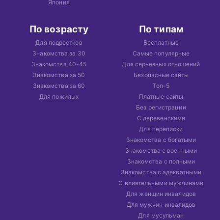
Япония
По возрасту
По типам
Для подростков
Бесплатные
Знакомства за 30
Самые популярные
Знакомства 40-45
Для серьезных отношений
Знакомства за 50
Безопасные сайты
Знакомства за 60
Топ-5
Для пожилых
Платные сайты
Без регистрации
С деревенскими
Для переписки
Знакомства с богатыми
Знакомства с военными
Знакомства с полными
Знакомства с адекватными
С влиятельными мужчинами
Для женщин инвалидов
Для мужчин инвалидов
Для мусульман