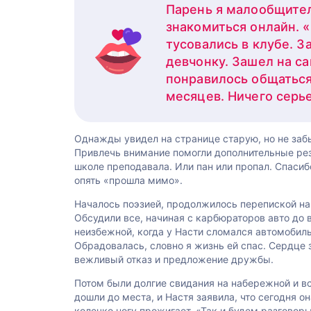
Парень я малообщите
знакомиться онлайн. 
тусовались в клубе. 
девчонку. Зашел на са
понравилось общаться
месяцев. Ничего серье
Однажды увидел на странице старую, но не заб
Привлечь внимание помогли дополнительные рез
школе преподавала. Или пан или пропал. Спасибо
опять «прошла мимо».
Началось поэзией, продолжилось перепиской на 
Обсудили все, начиная с карбюраторов авто до
неизбежной, когда у Насти сломался автомобиль 
Обрадовалась, словно я жизнь ей спас. Сердце 
вежливый отказ и предложение дружбы.
Потом были долгие свидания на набережной и вс
дошли до места, и Настя заявила, что сегодня он
колечко ногу прожигает. «Так и будем разговор