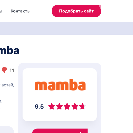
ы
Контакты
Подобрать сайт
amba
11
Настей,
е.
9.5
.