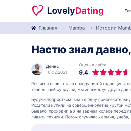
Lovely
Dating
Гл
Главная
Mamba
Истории Mam
Настю знал давно,
Оценка сайта
Денис
9.4
10.02.2021
Решился написать по поводу пятой годовщины св
теперешней супругой, мы знали друг друга давн
Будучи подростком, знал я одну привлекательну
Родители купили на совершеннолетие крутой мот
Бывало, проходит, а я на заднем колесе перед 
лишить техники. Потом случилась армия, учеба, 