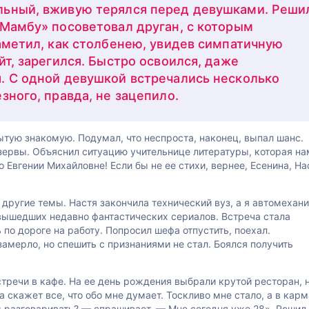
льный, вживую терялся перед девушками. Реши
«Мамбу» посоветовал друган, с которым
Заметил, как столбенею, увидев симпатичную
йт, зарегился. Быстро освоился, даже
. С одной девушкой встречались несколько
зного, правда, не зацепило.
ытую знакомую. Подумал, что неспроста, наконец, выпал шанс.
ервы. Объяснил ситуацию учительнице литературы, которая на
 Евгении Михайловне! Если бы не ее стихи, вернее, Есенина, На
другие темы. Настя закончила технический вуз, а я автомехани
 вышедших недавно фантастических сериалов. Встреча стала
по дороге на работу. Попросил шефа отпустить, поехал.
замерло, но спешить с признаниями не стал. Боялся получить
тречи в кафе. На ее день рождения выбрали крутой ресторан, 
а скажет все, что обо мне думает. Тоскливо мне стало, а в кар
ы разговаривать? — спрашивает. — Мне сегодня уже 28». Решил