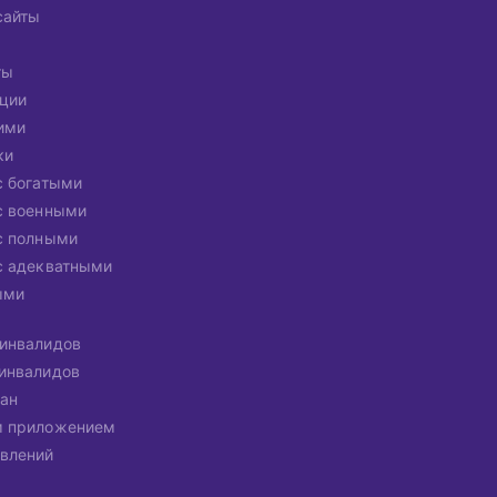
сайты
ты
ации
ими
ки
с богатыми
с военными
с полными
с адекватными
ыми
инвалидов
инвалидов
ан
м приложением
влений