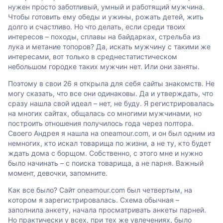
нужен просто заботливый, умный и работящий мужчина.
Чтобы готовить ему обеды и ужины, рожать детей, жить
долго и счастливо. Но что делать, если среди твоих
интересов – походы, сплавы на байдарках, стрельба из
лука и метание топоров? Да, искать мужчину с такими же
интересами, вот только в среднестатистическом
небольшом городке таких мужчин нет. Или они заняты.
Поэтому в свои 26 я открыла для себя сайты знакомств. Не
могу сказать, что все они одинаковы. Да и утверждать, что
сразу нашла свой идеал – нет, не буду. Я регистрировалась
на многих сайтах, общалась со многими мужчинами, но
построить отношения получилось года через полтора.
Своего Андрея я нашла на oneamour.com, и он был одним из
немногих, кто искал товарища по жизни, а не ту, кто будет
ждать дома с борщом. Собственно, с этого мне и нужно
было начинать – с поиска товарища, а не парня. Важный
момент, девочки, запомните.
Как все было? Сайт oneamour.com был четвертым, на
котором я зарегистрировалась. Схема обычная –
заполнила анкету, начала просматривать анкеты парней.
Но практически у всех, при тех же увлечениях, было