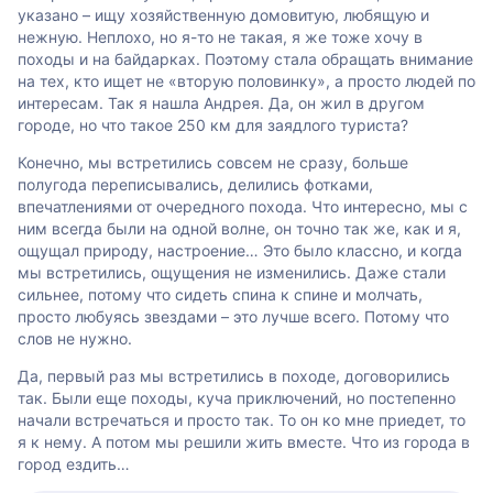
указано – ищу хозяйственную домовитую, любящую и
нежную. Неплохо, но я-то не такая, я же тоже хочу в
походы и на байдарках. Поэтому стала обращать внимание
на тех, кто ищет не «вторую половинку», а просто людей по
интересам. Так я нашла Андрея. Да, он жил в другом
городе, но что такое 250 км для заядлого туриста?
Конечно, мы встретились совсем не сразу, больше
полугода переписывались, делились фотками,
впечатлениями от очередного похода. Что интересно, мы с
ним всегда были на одной волне, он точно так же, как и я,
ощущал природу, настроение… Это было классно, и когда
мы встретились, ощущения не изменились. Даже стали
сильнее, потому что сидеть спина к спине и молчать,
просто любуясь звездами – это лучше всего. Потому что
слов не нужно.
Да, первый раз мы встретились в походе, договорились
так. Были еще походы, куча приключений, но постепенно
начали встречаться и просто так. То он ко мне приедет, то
я к нему. А потом мы решили жить вместе. Что из города в
город ездить…