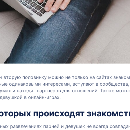
и вторую половинку можно не только на сайтах знаком
ные одинаковыми интересами, вступают в сообщества,
умах и находят партнеров для отношений. Также можн
девушкой в онлайн-играх.
которых происходят знакомст
ных развлечениях парней и девушек не всегда совпада