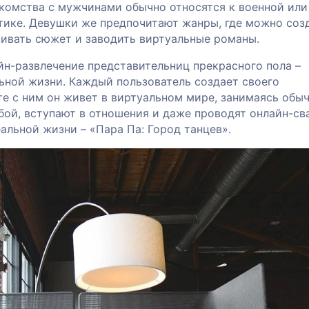
акомства с мужчинами обычно относятся к военной или
тике. Девушки же предпочитают жанры, где можно соз
вивать сюжет и заводить виртуальные романы.
йн-развлечение представительниц прекрасного пола –
ьной жизни. Каждый пользователь создает своего
те с ним он живет в виртуальном мире, занимаясь обы
ой, вступают в отношения и даже проводят онлайн-св
альной жизни – «Пара Па: Город танцев».