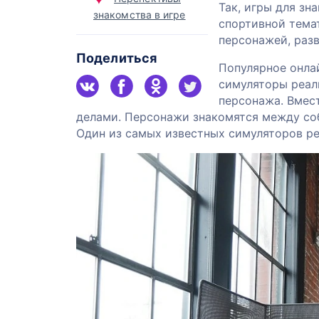
Так, игры для зн
знакомства в игре
спортивной тема
персонажей, раз
Поделиться
Популярное онла
симуляторы реал
персонажа. Вмес
делами. Персонажи знакомятся между соб
Один из самых известных симуляторов ре