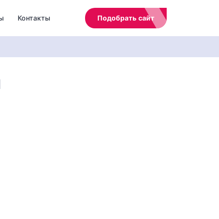
ы
Контакты
Подобрать сайт
и