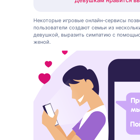
Девушкам нравится вы
Некоторые игровые онлайн-сервисы позвол
пользователи создают семьи из нескольк
девушкой, выразить симпатию с помощью
женой.