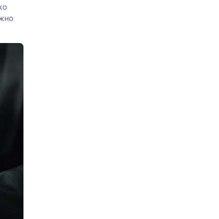
ко
ожно