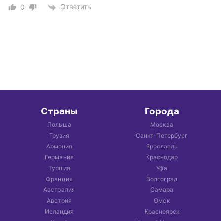
Ответить
0
Страны
Города
Польша
Москва
Грузия
Санкт-Петербург
Армения
Ярославль
Германия
Краснодар
Турция
Уфа
Франция
Волгоград
Австралия
Самара
Австрия
Омск
Исландия
Красноярск