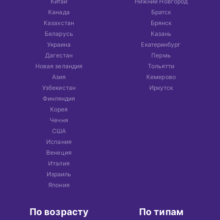
Китай
Нижний Новгород
Канада
Братск
Казахстан
Брянск
Беларусь
Казань
Украина
Екатеринбург
Дагестан
Пермь
Новая зеландия
Тольятти
Азия
Кемерово
Узбекистан
Иркутск
Финляндия
Корея
Чечня
США
Испания
Венеция
Италия
Израиль
Япония
По возрасту
По типам