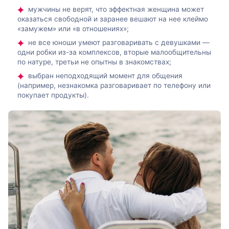
мужчины не верят, что эффектная женщина может
оказаться свободной и заранее вешают на нее клеймо
«замужем» или «в отношениях»;
не все юноши умеют разговаривать с девушками —
одни робки из-за комплексов, вторые малообщительны
по натуре, третьи не опытны в знакомствах;
выбран неподходящий момент для общения
(например, незнакомка разговаривает по телефону или
покупает продукты).