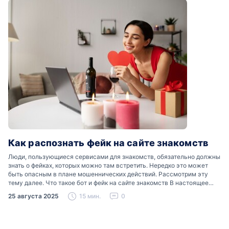
Как распознать фейк на сайте знакомств
Люди, пользующиеся сервисами для знакомств, обязательно должны
знать о фейках, которых можно там встретить. Нередко это может
быть опасным в плане мошеннических действий. Рассмотрим эту
тему далее. Что такое бот и фейк на сайте знакомств В настоящее
время можно встретить свою…
25 августа 2025
15 мин.
0