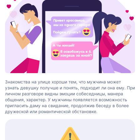
Знакомства на улице хороши тем, что мужчина может
узнать девушку получше и понять, подходит ли она ему. При
личном разговоре видны эмоции собеседницы, манера
общения, характер. У мужчины появляется возможность
пригласить даму на свидание, продолжив беседу в более
дружеской или романтической обстановке.