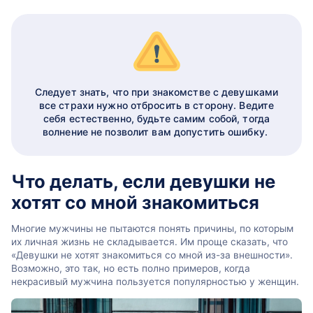
Следует знать, что при знакомстве с девушками
все страхи нужно отбросить в сторону. Ведите
себя естественно, будьте самим собой, тогда
волнение не позволит вам допустить ошибку.
Что делать, если девушки не
хотят со мной знакомиться
Многие мужчины не пытаются понять причины, по которым
их личная жизнь не складывается. Им проще сказать, что
«Девушки не хотят знакомиться со мной из-за внешности».
Возможно, это так, но есть полно примеров, когда
некрасивый мужчина пользуется популярностью у женщин.