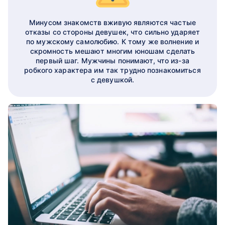
Минусом знакомств вживую являются частые
отказы со стороны девушек, что сильно ударяет
по мужскому самолюбию. К тому же волнение и
скромность мешают многим юношам сделать
первый шаг. Мужчины понимают, что из-за
робкого характера им так трудно познакомиться
с девушкой.