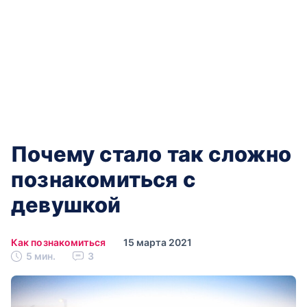
Почему стало так сложно
познакомиться с
девушкой
Как познакомиться
15 марта 2021
5 мин.
3