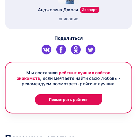
Анджелина Джоли
Эксперт
описание
Поделиться
Мы составили
рейтинг лучших сайтов
знакомств
, если мечтаете найти свою любовь -
рекомендуем посмотреть рейтинг лучших.
Посмотреть рейтинг