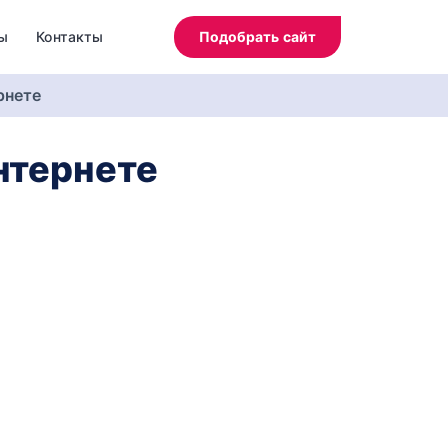
ы
Контакты
Подобрать сайт
рнете
нтернете