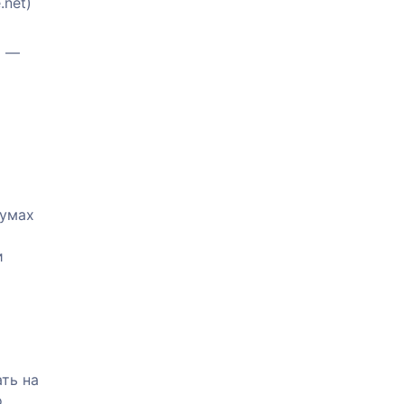
net)
) —
румах
и
ть на
о