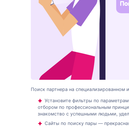
Поиск партнера на специализированном 
Установите фильтры по параметрам 
отбором по профессиональным принципа
знакомство с успешными людьми, удел
Сайты по поиску пары — прекрасна