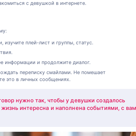
акомиться с девушкой в интернете.
му:
 изучите плей-лист и группы, статус.
твия.
ее информации и продолжите диалог.
вождать переписку смайлами. Не помешает
те это в личных сообщениях.
говор нужно так, чтобы у девушки создалось
а жизнь интересна и наполнена событиями, с ва