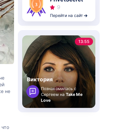
9
Перейти на сайт
13:55
че
Виктория
ей
Познакомилась с
же не
Сергеем на
Take Me
Love
 что