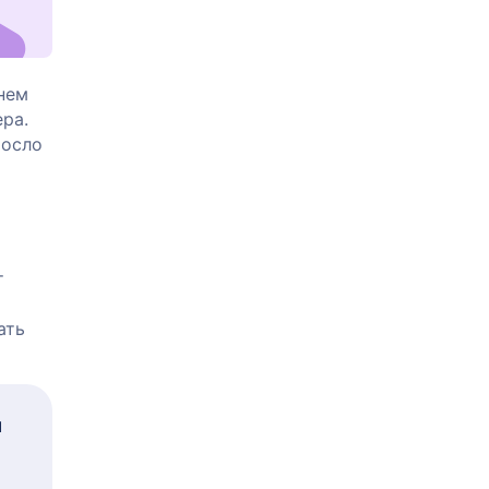
нем
ра.
росло
т
ать
я