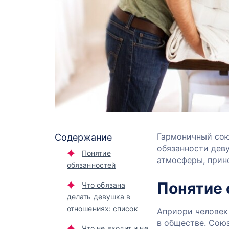
Гармоничный сою
Содержание
обязанности дев
Понятие
атмосферы, прин
обязанностей
Понятие 
Что обязана
делать девушка в
отношениях: список
Априори человек
в обществе. Сою
Что не входит и не