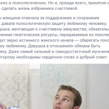
ких и психологических. Но и, прежде всего, принятие 
 сделать жизнь избранника счастливой.
н женщина отвечала за поддержание и сохранение
, давала психологическую защиту любимому человеку.
ушка, мечтающая о счастливом замужестве, обязатель
ренние генетические ресурсы, передаваемые из поколе
дет зерно истинного женского начала — оберегать пок
оему любимому. Девушка в отношениях обязана быть
еку. Даже самый сильный и самодостаточный мужчин
оторому необходимы сердечное слово и добрый совет.