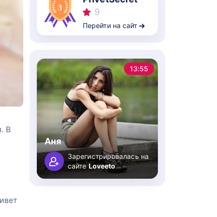
9
Перейти на сайт
13:55
. В
Аня
Зарегистрировалась на
сайте
Loveeto
живет