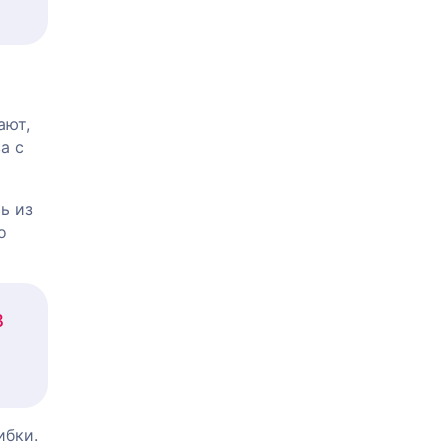
ают,
а с
ь из
о
В
ибки.