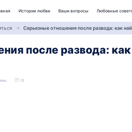
авная
Истории любви
Ваши вопросы
Любовные совет
иться
Серьезные отношения после развода: как на
ния после развода: как
мин.
0