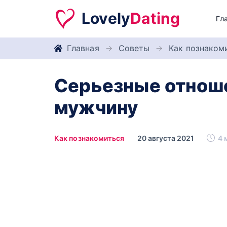
Lovely
Dating
Гл
Главная
Советы
Как познаком
Серьезные отноше
мужчину
Как познакомиться
20 августа 2021
4 