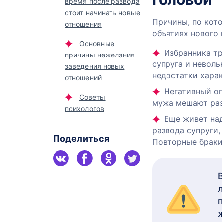
время после развода
стоит начинать новые
Причины, по кот
отношения
объятиях нового
Основные
Избранника тр
причины нежелания
супруга и неволь
заведения новых
недостатки харак
отношений
Негативный оп
Советы
мужа мешают раз
психологов
Еще живет на
развода супруги,
Поделиться
Повторные браки