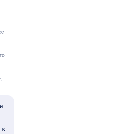
кс-
го
.
и
 к