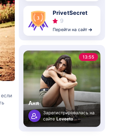
PrivetSecret
9
Перейти на сайт
13:55
 если
ть
Аня
Зарегистрировалась на
сайте
Loveeto