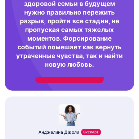
здоровой семьи в будущем
нужно правильно пережить
разрыв, пройти все стадии, не
пропуская самых тяжелых
моментов. Форсирование
событий помешает как вернуть
утраченные чувства, так и найти
новую любовь.
Анджелина Джоли
Эксперт