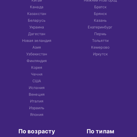
Китай
Нижний Новгород
Канада
Братск
Казахстан
Брянск
Беларусь
Казань
Украина
Екатеринбург
Дагестан
Пермь
Новая зеландия
Тольятти
Азия
Кемерово
Узбекистан
Иркутск
Финляндия
Корея
Чечня
США
Испания
Венеция
Италия
Израиль
Япония
По возрасту
По типам