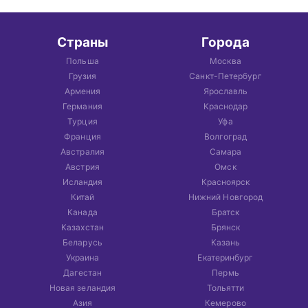
Страны
Города
Польша
Москва
Грузия
Санкт-Петербург
Армения
Ярославль
Германия
Краснодар
Турция
Уфа
Франция
Волгоград
Австралия
Самара
Австрия
Омск
Исландия
Красноярск
Китай
Нижний Новгород
Канада
Братск
Казахстан
Брянск
Беларусь
Казань
Украина
Екатеринбург
Дагестан
Пермь
Новая зеландия
Тольятти
Азия
Кемерово