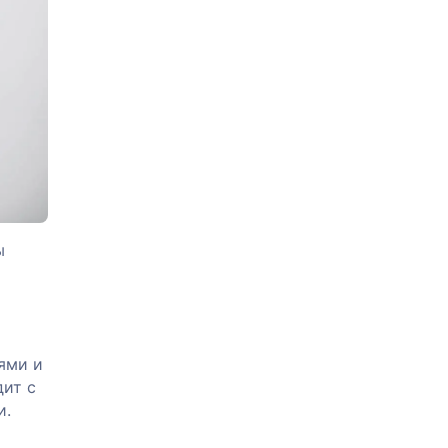
ы
ями и
дит с
и.