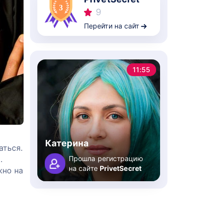
9
Перейти на сайт
11:55
Катерина
аться.
.
Прошла регистрацию
на сайте
PrivetSecret
жно на