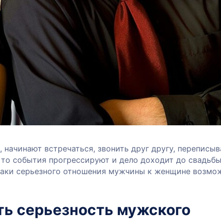
 начинают встречаться, звонить друг другу, переписыв
 то события прогрессируют и дело доходит до свадьбы
наки серьезного отношения мужчины к женщине возмо
ть серьезность мужского