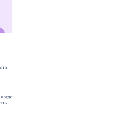
еста
 когда
зять