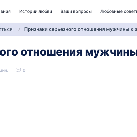
авная
Истории любви
Ваши вопросы
Любовные совет
иться
Признаки серьезного отношения мужчины к
ного отношения мужчин
мин.
0