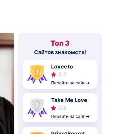
Топ 3
Cайтов знакомств!
Loveeto
9.2
Перейти на сайт
Take Me Love
9.5
Перейти на сайт
PrivetSecret