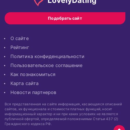
Lovely
Dating
Подобрать сайт
О сайте
Рейтинг
Политика конфиденциальности
Пользовательское соглашение
Как познакомиться
Карта сайта
Новости партнеров
Вся представленная на сайте информация, касающаяся описаний
сайтов, их функционала и стоимости платных функций, носит
информационный характер и ни при каких условиях не является
публичной офертой, определяемой положениями Статьи 437 (2)
Гражданского кодекса РФ.