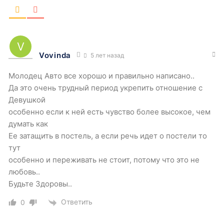
Vovinda
5 лет назад
Молодец Авто все хорошо и правильно написано..
Да это очень трудный период укрепить отношение с
Девушкой
особенно если к ней есть чувство более высокое, чем
думать как
Ее затащить в постель, а если речь идет о постели то
тут
особенно и переживать не стоит, потому что это не
любовь..
Будьте Здоровы..
Ответить
0