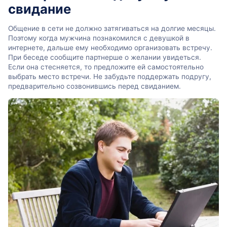
свидание
Общение в сети не должно затягиваться на долгие месяцы.
Поэтому когда мужчина познакомился с девушкой в
интернете, дальше ему необходимо организовать встречу.
При беседе сообщите партнерше о желании увидеться.
Если она стесняется, то предложите ей самостоятельно
выбрать место встречи. Не забудьте поддержать подругу,
предварительно созвонившись перед свиданием.