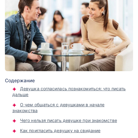
Содержание
Девушка согласилась познакомиться: что писать
дальше
О чем общаться с девушками в начале
знакомства
Чего нельзя писать девушке при знакомстве
Как пригласить девушку на свидание