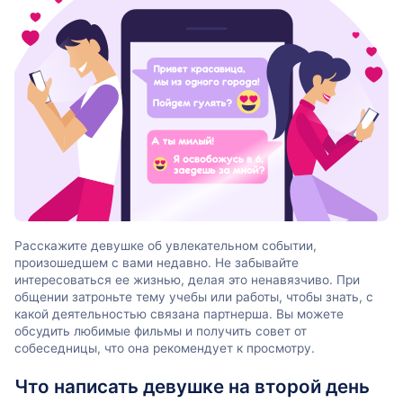
Расскажите девушке об увлекательном событии,
произошедшем с вами недавно. Не забывайте
интересоваться ее жизнью, делая это ненавязчиво. При
общении затроньте тему учебы или работы, чтобы знать, с
какой деятельностью связана партнерша. Вы можете
обсудить любимые фильмы и получить совет от
собеседницы, что она рекомендует к просмотру.
Что написать девушке на второй день