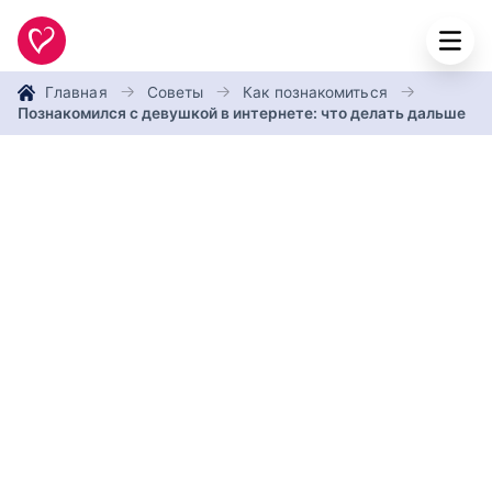
Главная
Советы
Как познакомиться
Познакомился с девушкой в интернете: что делать дальше