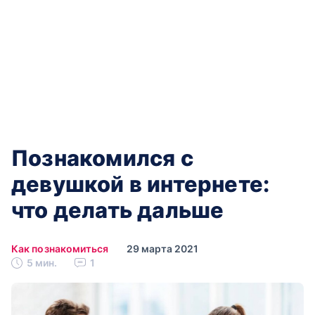
Познакомился с
девушкой в интернете:
что делать дальше
Как познакомиться
29 марта 2021
5 мин.
1