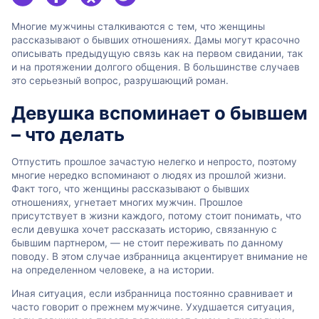
Многие мужчины сталкиваются с тем, что женщины
рассказывают о бывших отношениях. Дамы могут красочно
описывать предыдущую связь как на первом свидании, так
и на протяжении долгого общения. В большинстве случаев
это серьезный вопрос, разрушающий роман.
Девушка вспоминает о бывшем
– что делать
Отпустить прошлое зачастую нелегко и непросто, поэтому
многие нередко вспоминают о людях из прошлой жизни.
Факт того, что женщины рассказывают о бывших
отношениях, угнетает многих мужчин. Прошлое
присутствует в жизни каждого, потому стоит понимать, что
если девушка хочет рассказать историю, связанную с
бывшим партнером, — не стоит переживать по данному
поводу. В этом случае избранница акцентирует внимание не
на определенном человеке, а на истории.
Иная ситуация, если избранница постоянно сравнивает и
часто говорит о прежнем мужчине. Ухудшается ситуация,