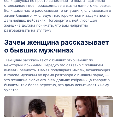
если девушка не просто вспоминает о нем, а тщательно
отслеживает все происходящее в жизни данного человека.
Если дама часто рассказывает о ситуациях, случившихся в
жизни бывшего, — следует насторожиться и задуматься о
дальнейших действиях. Поговорите с ней, любящая
женщина должна понимать, что вам неприятно
разговаривать на эту тему.
Зачем женщина рассказывает
о бывших мужчинах
Женщины рассказывают о бывших отношениях по
некоторым причинам. Нередко это связано с желанием
вызвать ревность. Самая популярная мысль, возникающая
в голове мужчины во время разговора о бывшем парне, —
что женщина любит его. Чем дольше избранница говорит о
бывшем, тем более вероятно, что дама испытывает к нему
чувства.