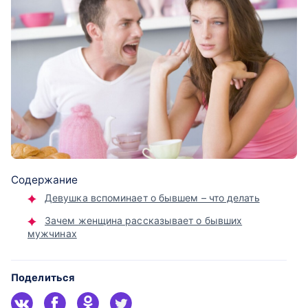
Содержание
Девушка вспоминает о бывшем – что делать
Зачем женщина рассказывает о бывших
мужчинах
Поделиться