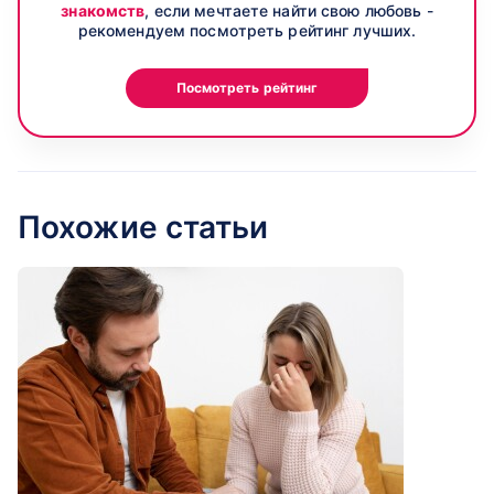
знакомств
, если мечтаете найти свою любовь -
рекомендуем посмотреть рейтинг лучших.
Посмотреть рейтинг
Похожие статьи