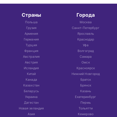
Страны
Города
Польша
Москва
Грузия
Санкт-Петербург
Армения
Ярославль
Германия
Краснодар
Турция
Уфа
Франция
Волгоград
Австралия
Самара
Австрия
Омск
Исландия
Красноярск
Китай
Нижний Новгород
Канада
Братск
Казахстан
Брянск
Беларусь
Казань
Украина
Екатеринбург
Дагестан
Пермь
Новая зеландия
Тольятти
Азия
Кемерово