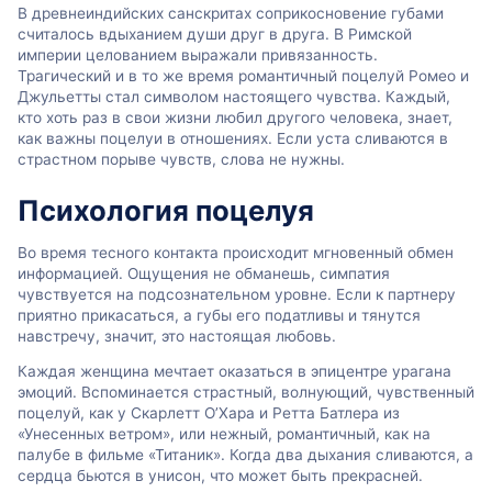
В древнеиндийских санскритах соприкосновение губами
считалось вдыханием души друг в друга. В Римской
империи целованием выражали привязанность.
Трагический и в то же время романтичный поцелуй Ромео и
Джульетты стал символом настоящего чувства. Каждый,
кто хоть раз в свои жизни любил другого человека, знает,
как важны поцелуи в отношениях. Если уста сливаются в
страстном порыве чувств, слова не нужны.
Психология поцелуя
Во время тесного контакта происходит мгновенный обмен
информацией. Ощущения не обманешь, симпатия
чувствуется на подсознательном уровне. Если к партнеру
приятно прикасаться, а губы его податливы и тянутся
навстречу, значит, это настоящая любовь.
Каждая женщина мечтает оказаться в эпицентре урагана
эмоций. Вспоминается страстный, волнующий, чувственный
поцелуй, как у Скарлетт О’Хара и Ретта Батлера из
«Унесенных ветром», или нежный, романтичный, как на
палубе в фильме «Титаник». Когда два дыхания сливаются, а
сердца бьются в унисон, что может быть прекрасней.