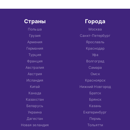
Страны
Города
Польша
Москва
Грузия
Санкт-Петербург
Армения
Ярославль
Германия
Краснодар
Турция
Уфа
Франция
Волгоград
Австралия
Самара
Австрия
Омск
Исландия
Красноярск
Китай
Нижний Новгород
Канада
Братск
Казахстан
Брянск
Беларусь
Казань
Украина
Екатеринбург
Дагестан
Пермь
Новая зеландия
Тольятти