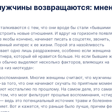
мужчины возвращаются: мне
талкиваются с тем, что они вроде бы стали «бывшими
строить новые отношения. И вдруг на горизонте появл
се якобы кончено, начинает писать в соцсетях, звонить,
енный интерес к ее жизни. Порой эта назойливость
ывает одно лишь раздражение, особенно если женщина
ртнера, который ей нравится больше. Но если бывшие 
о обычно выделяют несколько факторов, влияющих на
а «из ниоткуда»:
 воспоминания. Многие женщины считают, что мужчины
за того, что они начинают скучать по приятным момен
уют ностальгию по прошлому. На самом деле, это сама
 том, что мозг фильтрует прошлые воспоминания, «сти
 — ведь это потенциальный источник травм и болезнен
яет. Вот и кажется, что раньше было лучше, причем ф
ниям.