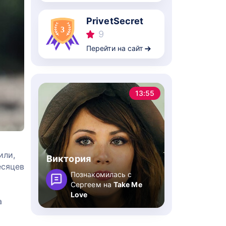
PrivetSecret
9
Перейти на сайт
13:55
или,
Виктория
есяцев
Познакомилась с
Сергеем на
Take Me
Love
а