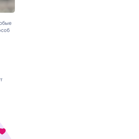
Любые
особ
от