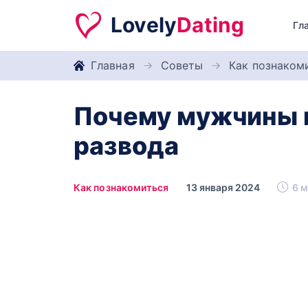
Lovely
Dating
Гл
Главная
Советы
Как познаком
Почему мужчины 
развода
Как познакомиться
13 января 2024
6 м