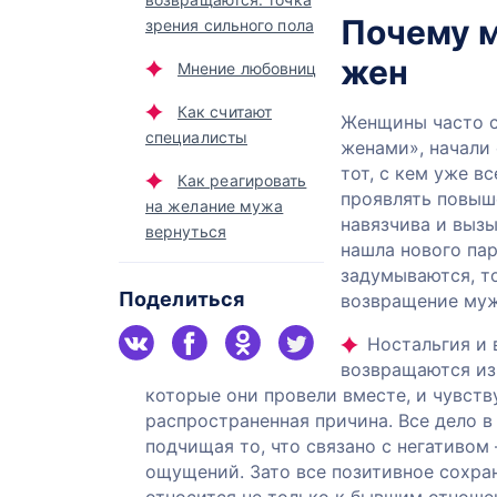
Почему 
зрения сильного пола
жен
Мнение любовниц
Как считают
Женщины часто с
специалисты
женами», начали 
тот, с кем уже в
Как реагировать
проявлять повыш
на желание мужа
навязчива и выз
вернуться
нашла нового па
задумываются, т
Поделиться
возвращение муж
Ностальгия и
возвращаются из-
которые они провели вместе, и чувств
распространенная причина. Все дело в
подчищая то, что связано с негативом
ощущений. Зато все позитивное сохран
относится не только к бывшим отноше