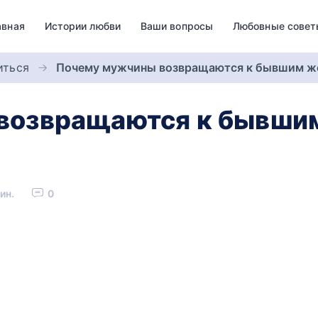
авная
Истории любви
Ваши вопросы
Любовные совет
иться
Почему мужчины возвращаются к бывшим же
возвращаются к бывши
ин.
0