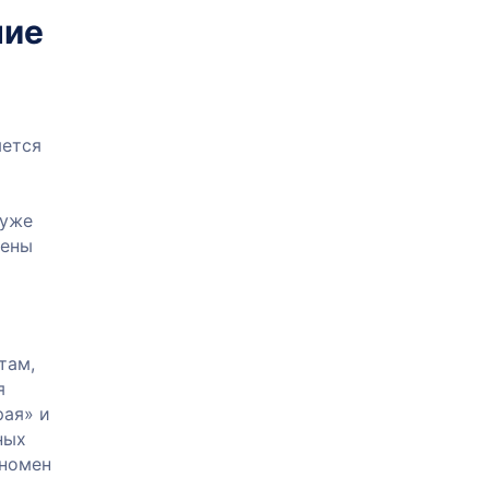
ние
яется
 уже
жены
там,
я
рая» и
ных
еномен