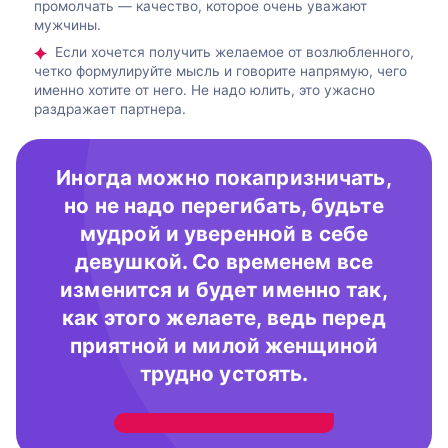
промолчать — качество, которое очень уважают
мужчины.
Если хочется получить желаемое от возлюбленного,
четко формулируйте мысль и говорите напрямую, чего
именно хотите от него. Не надо юлить, это ужасно
раздражает партнера.
Иногда можно покапризничать,
но не надо перегибать, будьте
мудрой и уверенной в себе
девушкой. Со временем все
изменится и будет именно так,
как этого желаете, ведь перед
приятной и милой женщиной
трудно устоять.