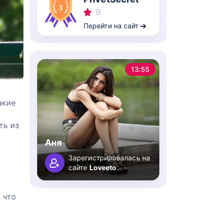
9
Перейти на сайт
13:55
акие
ть из
Аня
Зарегистрировалась на
сайте
Loveeto
 что