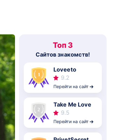
Топ 3
Cайтов знакомств!
Loveeto
9.2
Перейти на сайт
Take Me Love
9.5
Перейти на сайт
PrivetSecret