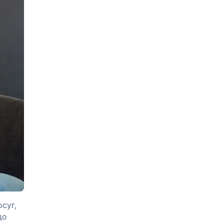
суг,
до