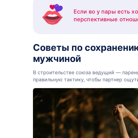
Если во у пары есть х
перспективные отнош
Советы по сохранени
мужчиной
В строительстве союза ведущий — парен
правильную тактику, чтобы партнер ощут