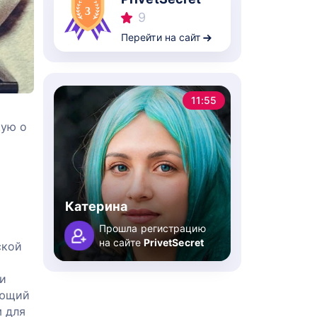
9
Перейти на сайт
11:55
щую о
Катерина
Прошла регистрацию
на сайте
PrivetSecret
ской
ии
ующий
 для