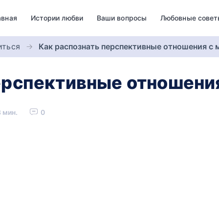
авная
Истории любви
Ваши вопросы
Любовные совет
иться
Как распознать перспективные отношения с
ерспективные отношени
 мин.
0