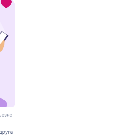
ьезно
друга