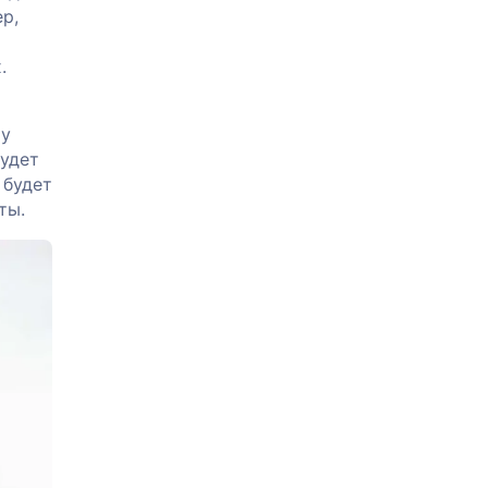
р,
.
му
будет
 будет
ты.