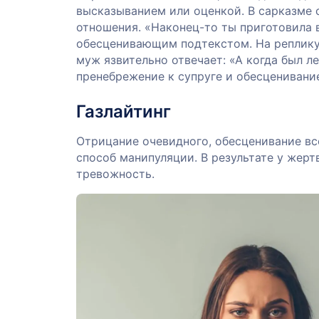
высказыванием или оценкой. В сарказме 
отношения. «Наконец-то ты приготовила в
обесценивающим подтекстом. На реплику
муж язвительно отвечает: «А когда был л
пренебрежение к супруге и обесценивание
Газлайтинг
Отрицание очевидного, обесценивание все
способ манипуляции. В результате у жерт
тревожность.