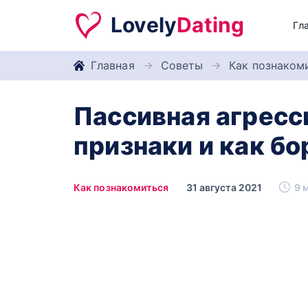
Lovely
Dating
Гл
Главная
Советы
Как познаком
Пассивная‌ ‌агрессия‌
‌признаки‌ ‌и‌ ‌как‌ ‌
Как познакомиться
31 августа 2021
9 