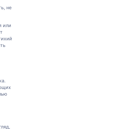
ь, не
я или
ют
тихий
ить
ка.
ающих
лью
гляд,