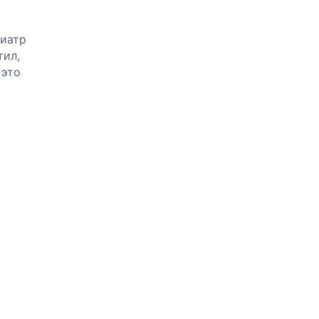
хиатр
тил,
 это