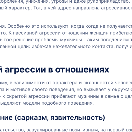
корбления, унижения, угрозы и даже рукоприкладство.
й характер. Тот, в чей адрес направлена агрессивност
. Особенно это используют, когда когда не получаетс
то. К пассивной агрессии отношении женщин прибега
крытое решение проблемы мужчины. Таким поведением 
енной цели: избежав нежелательного контакта, получ
 агрессии в отношениях
му, в зависимости от характера и склонностей челове
ла и мотивов своего поведения, но вызывает у окруж
 к скрытой агрессии прибегают мужчины в семье с це
 выделяют модели подобного поведения.
ие (сарказм, язвительность)
вательство, завуалированные позитивным, на первый вз