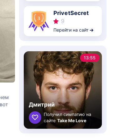
PrivetSecret
9
Перейти на сайт
13:55
ичем
 вот
Дмитрий
Получил симпатию на
сайте
Take Me Love