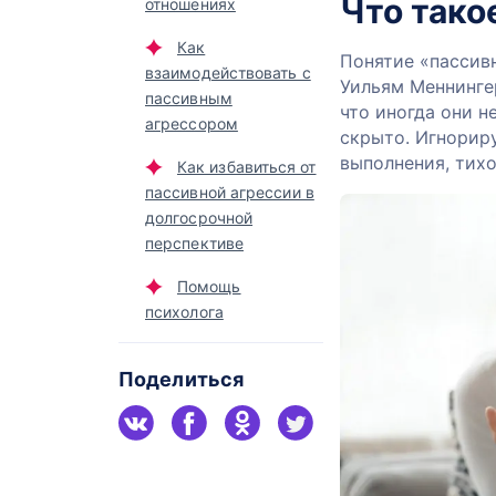
Что тако
отношениях
Как
Понятие «пассив
взаимодействовать с
Уильям Меннинге
пассивным
что иногда они н
агрессором
скрыто. Игнорир
выполнения, тих
Как избавиться от
пассивной агрессии в
долгосрочной
перспективе
Помощь
психолога
Поделиться