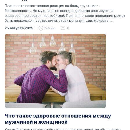
Плач — это естественная реакция на боль, грусть или
безысходность. Но мужчины не всегда адекватно реагирует на
расстроенное состояние любимой. Причин на такое поведение может
быть несколько: чувство вины, страх манипуляции, жалость.
Разобраться, почему мужчины боятся женских слез, помогут советы
25 августа 2025
5 мин.
0
психологов…
Что такое здоровые отношения между
мужчиной и женщиной
Каждый из нас мечтает найти идеального партнера, но обычно это