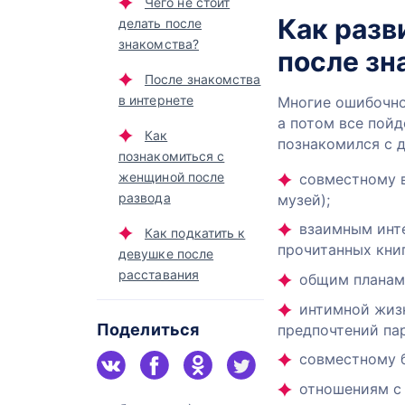
Чего не стоит
Как разв
делать после
знакомства?
после зн
После знакомства
в интернете
Многие ошибочно 
а потом все пойд
Как
познакомился с 
познакомиться с
женщиной после
совместному 
развода
музей);
взаимным инте
Как подкатить к
прочитанных книг
девушке после
расставания
общим планам 
интимной жизн
Поделиться
предпочтений пар
совместному б
отношениям с