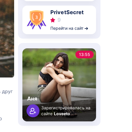
PrivetSecret
9
Перейти на сайт
13:55
 друг
Аня
Зарегистрировалась на
сайте
Loveeto
о