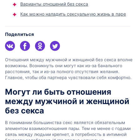
Варианты отношений без секса
Как можно наладить сексуальную жизнь в паре
Поделиться
Отношения между мужчиной и женщиной без секса вполне
возможны. Возникнуть они могут как из-за банального
расстояния, так и из-за полного отсутствия желания.
Главное, чтобы оба партнера чувствовали себя комфортно.
Могут ли быть отношения
между мужчиной и женщиной
без секса
В понимании большинства секс является обязательным
элементом взаимоотношения пары. Тем не менее с годами
связь между людьми крепнет, а потребность в интимной