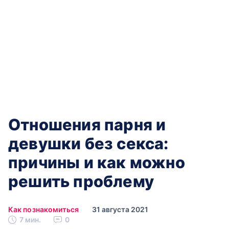
Отношения парня и
девушки без секса:
причины и как можно
решить проблему
Как познакомиться
31 августа 2021
7 мин.
0