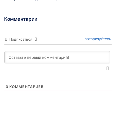
Комментарии
авторизуйтесь
Подписаться
0
КОММЕНТАРИЕВ