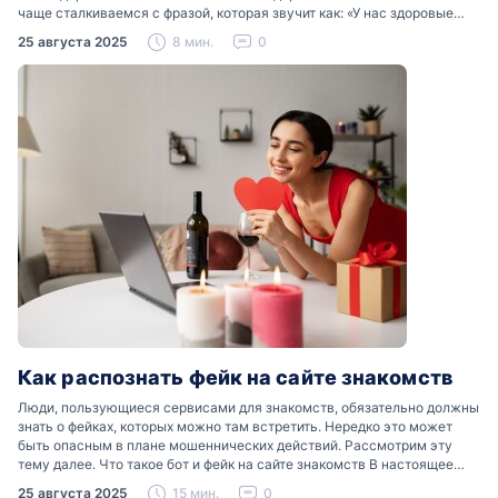
чаще сталкиваемся с фразой, которая звучит как: «У нас здоровые
отношения». Что именно подразумевается…
25 августа 2025
8 мин.
0
Как распознать фейк на сайте знакомств
Люди, пользующиеся сервисами для знакомств, обязательно должны
знать о фейках, которых можно там встретить. Нередко это может
быть опасным в плане мошеннических действий. Рассмотрим эту
тему далее. Что такое бот и фейк на сайте знакомств В настоящее
время можно встретить свою…
25 августа 2025
15 мин.
0