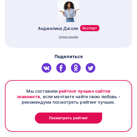
Анджелина Джоли
Эксперт
описание
Поделиться
Мы составили
рейтинг лучших сайтов
знакомств
, если мечтаете найти свою любовь -
рекомендуем посмотреть рейтинг лучших.
Посмотреть рейтинг