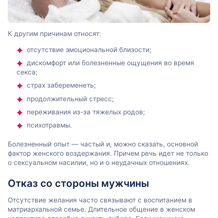
К другим причинам относят:
отсутствие эмоциональной близости;
дискомфорт или болезненные ощущения во время
секса;
страх забеременеть;
продолжительный стресс;
переживания из-за тяжелых родов;
психотравмы.
Болезненный опыт — частый и, можно сказать, основной
фактор женского воздержания. Причем речь идет не только
о сексуальном насилии, но и о неудачных отношениях.
Отказ со стороны мужчины
Отсутствие желания часто связывают с воспитанием в
матриархальной семье. Длительное общение в женском