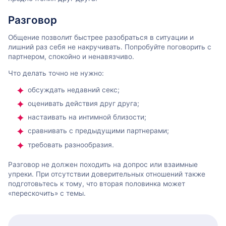
Разговор
Общение позволит быстрее разобраться в ситуации и
лишний раз себя не накручивать. Попробуйте поговорить с
партнером, спокойно и ненавязчиво.
Что делать точно не нужно:
обсуждать недавний секс;
оценивать действия друг друга;
настаивать на интимной близости;
сравнивать с предыдущими партнерами;
требовать разнообразия.
Разговор не должен походить на допрос или взаимные
упреки. При отсутствии доверительных отношений также
подготовьтесь к тому, что вторая половинка может
«перескочить» с темы.