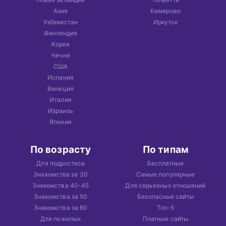
Азия
Кемерово
Узбекистан
Иркутск
Финляндия
Корея
Чечня
США
Испания
Венеция
Италия
Израиль
Япония
По возрасту
По типам
Для подростков
Бесплатные
Знакомства за 30
Самые популярные
Знакомства 40-45
Для серьезных отношений
Знакомства за 50
Безопасные сайты
Знакомства за 60
Топ-5
Для пожилых
Платные сайты