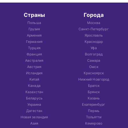
Страны
Города
Польша
Москва
Грузия
Санкт-Петербург
Армения
Ярославль
Германия
Краснодар
Турция
Уфа
Франция
Волгоград
Австралия
Самара
Австрия
Омск
Исландия
Красноярск
Китай
Нижний Новгород
Канада
Братск
Казахстан
Брянск
Беларусь
Казань
Украина
Екатеринбург
Дагестан
Пермь
Новая зеландия
Тольятти
Азия
Кемерово