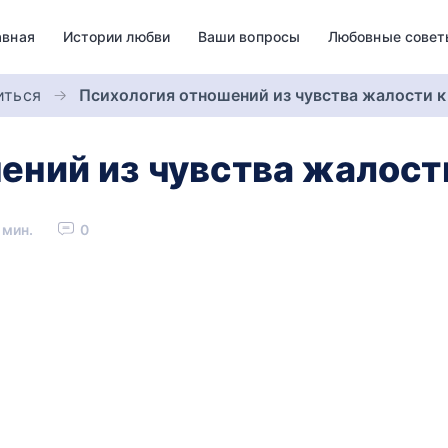
авная
Истории любви
Ваши вопросы
Любовные совет
иться
Психология отношений из чувства жалости 
ений из чувства жалост
 мин.
0