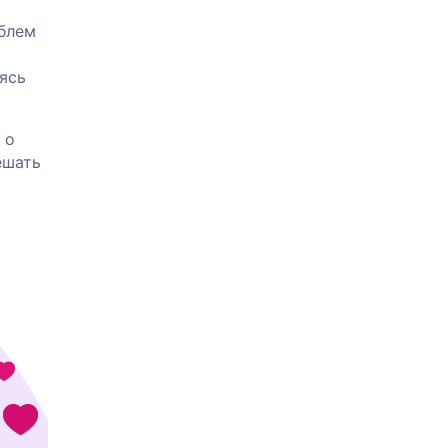
облем
ясь
 о
ешать