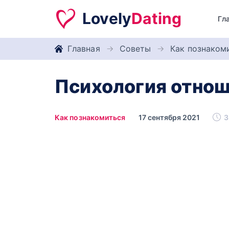
Lovely
Dating
Гл
Главная
Советы
Как познаком
Психология отнош
Как познакомиться
17 сентября 2021
3