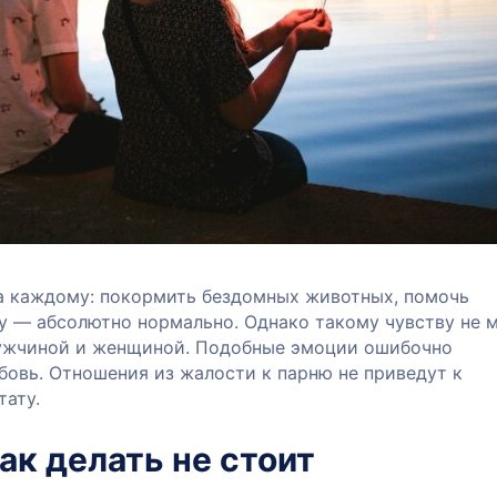
 каждому: покормить бездомных животных, помочь
у — абсолютно нормально. Однако такому чувству не 
ужчиной и женщиной. Подобные эмоции ошибочно
бовь. Отношения из жалости к парню не приведут к
тату.
ак делать не стоит