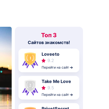
Топ 3
Cайтов знакомств!
Loveeto
9.2
Перейти на сайт
Take Me Love
9.5
Перейти на сайт
PrivetSecret