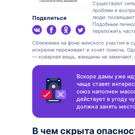
Существуют силь
проблем и воспр
люди: посвящают 
Поделиться
Подобным личнос
переложить част
Сближение на фоне женского участия в с
искренне переживает и хочет помочь. Од
— коварная вещь, женщины не замечают, 
Вскоре дамы уже иду
чаще ставят интерес
союз наполнен масс
действует в угоду ч
должна занять место
В чем скрыта опаснос