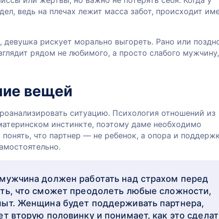
ссы или жертвы, но важно не потерять себя. Когда у
ел, ведь на плечах лежит масса забот, происходит им
 девушка рискует морально выгореть. Рано или поздн
зглядит рядом не любимого, а просто слабого мужчину,
ние вещей
проанализировать ситуацию. Психология отношений из
материнском инстинкте, поэтому даме необходимо
понять, что партнер — не ребенок, а опора и поддержк
амостоятельно.
мужчина должен работать над страхом перед
ть, что сможет преодолеть любые сложности,
ыт. Женщина будет поддерживать партнера,
т вторую половинку и понимает, как это сделат