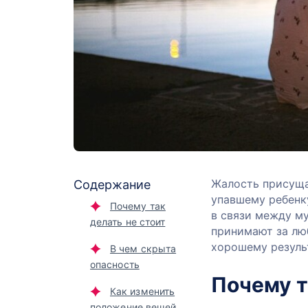
Жалость присуща
Содержание
упавшему ребенк
Почему так
в связи между м
делать не стоит
принимают за лю
хорошему резуль
В чем скрыта
опасность
Почему т
Как изменить
положение вещей