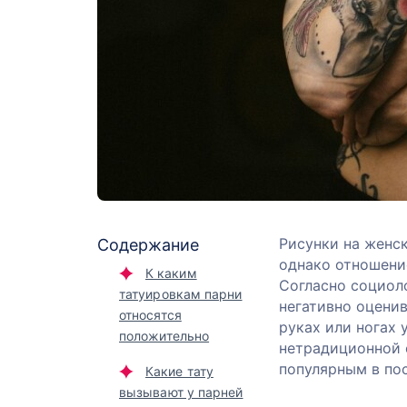
Рисунки на женс
Содержание
однако отношени
К каким
Согласно социол
татуировкам парни
негативно оценив
относятся
руках или ногах 
положительно
нетрадиционной 
популярным в по
Какие тату
вызывают у парней