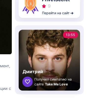
9
Перейти на сайт
13:55
мент,
Дмитрий
Получил симпатию на
сайте
Take Me Love
ации с