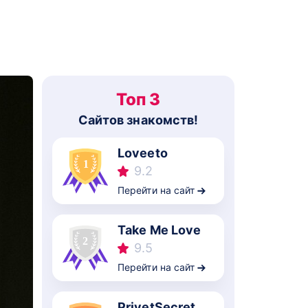
Топ 3
Cайтов знакомств!
Loveeto
9.2
Перейти на сайт
Take Me Love
9.5
Перейти на сайт
PrivetSecret