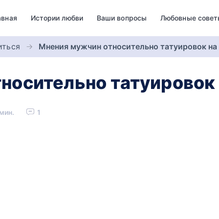
авная
Истории любви
Ваши вопросы
Любовные совет
иться
Мнения мужчин относительно татуировок на
носительно татуировок
мин.
1