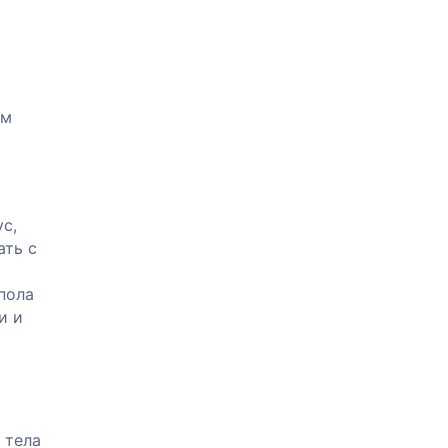
ом
с,
ать с
пола
и и
 тела