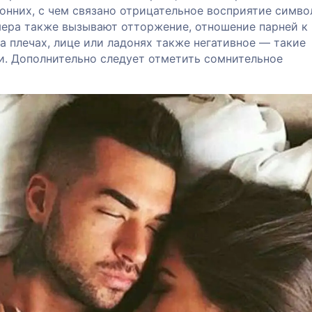
нних, с чем связано отрицательное восприятие симво
мера также вызывают отторжение, отношение парней к
 плечах, лице или ладонях также негативное — такие
и. Дополнительно следует отметить сомнительное